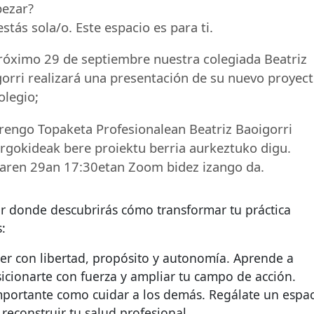
ezar?
stás sola/o. Este espacio es para ti.
próximo 29 de septiembre nuestra colegiada Beatriz
gorri realizará una presentación de su nuevo proyec
olegio;
rengo Topaketa Profesionalean Beatriz Baoigorri
argokideak bere proiektu berria aurkeztuko digu.
ilaren 29an 17:30etan Zoom bidez izango da.
or donde descubrirás cómo transformar tu práctica
:
er con libertad, propósito y autonomía. Aprende a
osicionarte con fuerza y ampliar tu campo de acción.
mportante como cuidar a los demás. Regálate un espa
 reconstruir tu salud profesional.