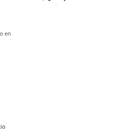
to en
cio