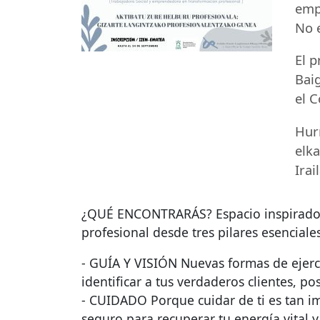
emp
No e
El 
Bai
el C
Hur
elk
Ira
¿QUÉ
ENCONTRARÁS
? Espacio inspirad
profesional desde tres pilares esenciales
-
GUÍA
Y
VISIÓN
Nuevas formas de ejerc
identificar a tus verdaderos clientes, p
-
CUIDADO
Porque cuidar de ti es tan i
seguro para recuperar tu energía vital y