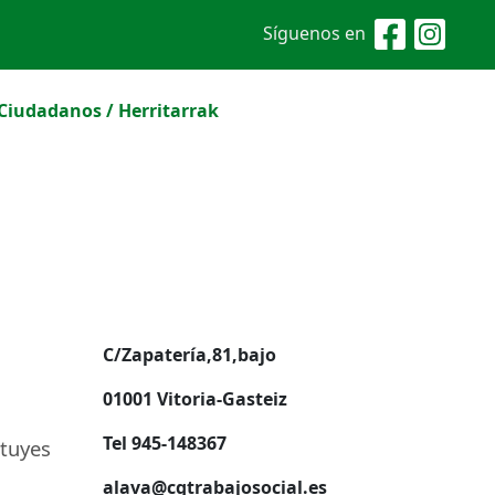
Síguenos en
Ciudadanos / Herritarrak
C/Zapatería,81,bajo
01001 Vitoria-Gasteiz
Tel 945-148367
ntuyes
alava@cgtrabajosocial.es