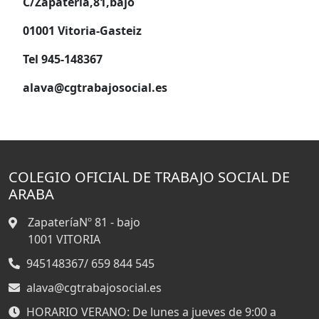
C/Zapatería,81,bajo
01001 Vitoria-Gasteiz
Tel 945-148367
alava@cgtrabajosocial.es
COLEGIO OFICIAL DE TRABAJO SOCIAL DE
ARABA
ZapateríaNº 81 - bajo
1001
VITORIA
945148367/ 659 844 545
alava@cgtrabajosocial.es
HORARIO VERANO: De lunes a jueves de 9:00 a