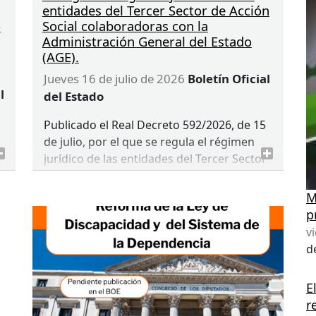
entidades del Tercer Sector de Acción
o
Social colaboradoras con la
Administración General del Estado
(AGE).
jueves 16 de julio de 2026
Boletín Oficial
l
del Estado
Publicado el Real Decreto 592/2026, de 15
de julio, por el que se regula el régimen
jurídico de las entidades del Tercer Sector
de Acción Social colaboradoras con la
Administración General del Estado.
M
p
Enlace al Real Decreto.
v
d
La entrada en vigor del real decreto se
producirá el
2 de enero de 2027.
A partir
de esa fecha se abrirá el procedimiento
E
para que las entidades interesadas
r
e