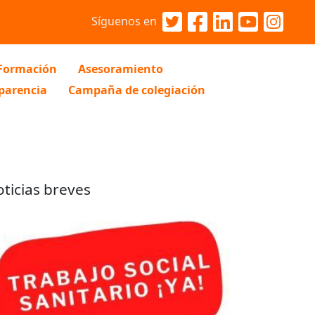
Síguenos en
Formación
Asesoramiento
parencia
Campaña de colegiación
ticias breves