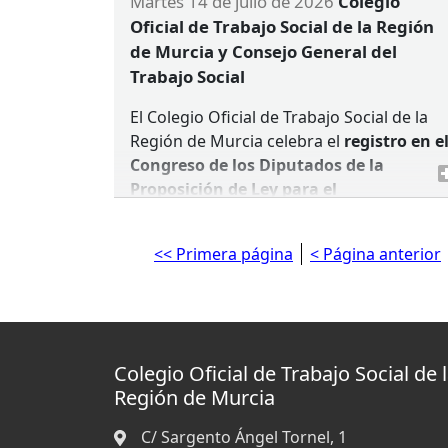
martes 14 de julio de 2026
Colegio
Oficial de Trabajo Social de la Región
de Murcia y Consejo General del
Trabajo Social
El Colegio Oficial de Trabajo Social de la
Región de Murcia celebra el
registro en e
Congreso de los Diputados de la
Proposición de Ley para el
reconocimiento del Trabajo Social
Sanitario como profesión sanitaria
, una
<< Primera página
< Página anterior
iniciativa que supone un avance decisivo
en una reivindicación histórica de nuestra
profesión.
Dña. Emiliana Vicente y Dña. Raquel Millán
Colegio Oficial de Trabajo Social de 
presidenta y secretaria del Consejo
Región de Murcia
General del Trabajo Social, junto con
representantes de las asociaciones
C/ Sargento Ángel Tornel, 1
profesionales de Trabajo Social Sanitario 