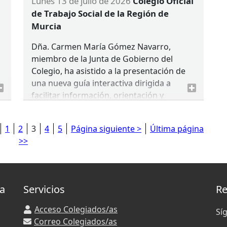
lunes 13 de julio de 2026
Colegio Oficial
de Trabajo Social de la Región de
Murcia
Dña. Carmen María Gómez Navarro,
miembro de la Junta de Gobierno del
Colegio, ha asistido a la presentación de
l
una nueva guía interactiva dirigida a
facilitar información, orientación y
acompañamiento a las familias
interesadas en esta medida de protección
1
2
3
4
5
Página siguiente >
Última página
a la infancia.
>>
El acto estuvo presidido por Dña.
Concepción Ruiz Caballero, Consejera de
Política Social, Familias e igualdad; Dña.
,
la
Servicios
Re
María Luisa Lozano Semitiel, Directora
General de Familias, Infancia y
Acceso Colegiados/as
Sí
Conciliación; y Dña. María Teresa Sánchez
Correo Colegiados/as
Elduayen, Presidenta de Cruz Roja en la
y