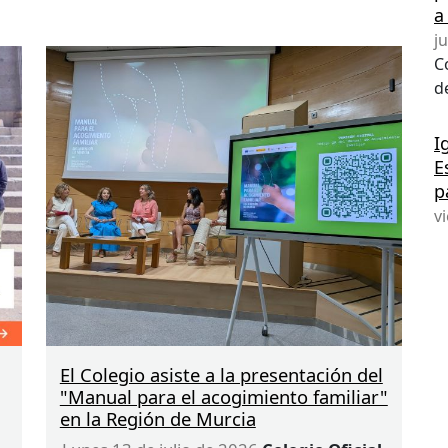
y del texto refundido de la
Ley General de
a
derechos de las personas con
j
discapacidad y de su inclusión social
. Se
C
trata de una de las modificaciones más
d
importantes del Sistema para la
Autonomía y Atención a la Dependencia
I
(
SAAD
) desde la aprobación de la Ley de
E
Dependencia en 2006.
p
v
La reforma inicia ahora su tramitación en
el Senado y, una vez aprobada
definitivamente, será publicada en el
r
Boletín Oficial del Estado (
BOE
), momento
a partir del cual entrará en vigor en los
términos que establezca la propia norma.
Desde el Colegio realizaremos un
El Colegio asiste a la presentación del
seguimiento de su tramitación y
"Manual para el acogimiento familiar"
desarrollo, informando puntualmente
en la Región de Murcia
sobre las novedades que se produzcan.