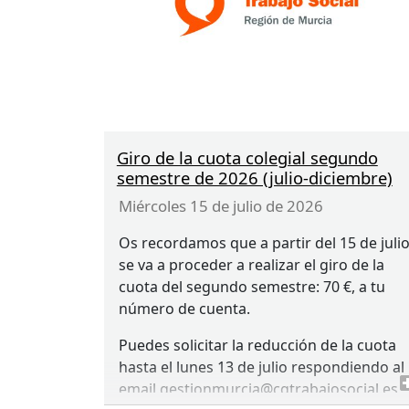
conocer su integración en los equipos
asistenciales y favorecer una adecuada
coordinación con el Trabajo Social
Sanitario.
Esta iniciativa constituye un primer
contacto institucional con el nuevo equip
Giro de la cuota colegial segundo
responsable de la Consejería de Salud y
semestre de 2026 (julio-diciembre)
pone de manifiesto la voluntad del Colegi
de continuar colaborando activamente en
miércoles 15 de julio de 2026
la mejora del sistema sanitario público,
Os recordamos que a partir del 15 de juli
aportando la experiencia y el
se va a proceder a realizar el giro de la
conocimiento de las y los profesionales
cuota del segundo semestre: 70 €, a tu
del Trabajo Social Sanitario.
número de cuenta.
Enlace al escrito en la web del colegio
Puedes solicitar la reducción de la cuota
www.trabajosocialmurcia.com
apartado
hasta el lunes 13 de julio respondiendo al
reivindicaciones 2026.
email gestionmurcia@cgtrabajosocial.es,