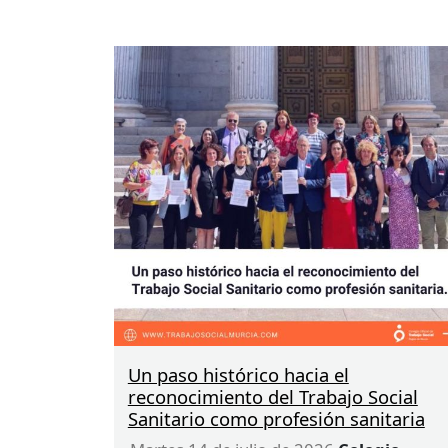
indicando qué reducción solicitas y
adjuntando los justificantes que se
indican.
Por favor, si has cambiado de número de
cuenta, rogamos que lo actualices
respondiendo al email indicado.
Os pedimos por favor que no devolváis el
recibo, por el costo económico y de
gestión que esto conlleva. Ante un
problema, contactar con el Colegio.
Quedamos a tu disposición para cualquie
cuestión
Un paso histórico hacia el
reconocimiento del Trabajo Social
Sanitario como profesión sanitaria