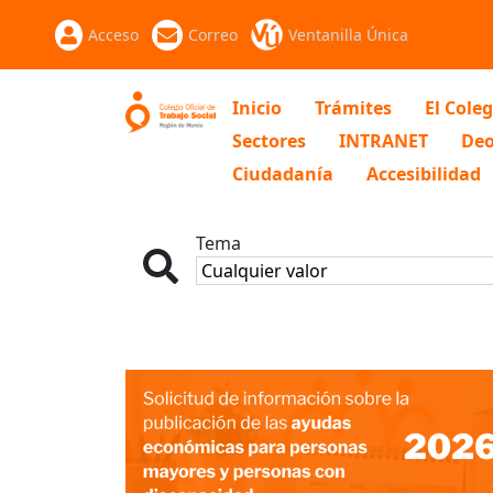
Acceso
Correo
Ventanilla Única
Inicio
Trámites
El Coleg
Sectores
INTRANET
Deo
Ciudadanía
Accesibilidad
Tema