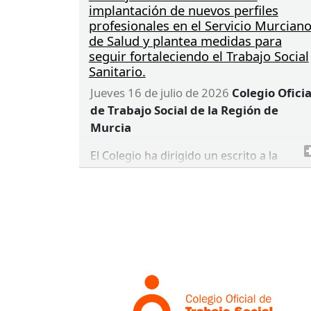
implantación de nuevos perfiles
profesionales en el Servicio Murcian
de Salud y plantea medidas para
seguir fortaleciendo el Trabajo Social
Sanitario.
jueves 16 de julio de 2026
Colegio Oficia
de Trabajo Social de la Región de
Murcia
El Colegio ha dirigido un escrito a la
Consejería de Salud y al Servicio Murciano
de Salud con el objetivo de trasladar
diversas propuestas orientadas a
fortalecer el Trabajo Social Sanitario,
favorecer una mayor participación de la
profesión en la planificación y desarrollo
de la atención sanitaria y recabar
información sobre la implantación de
nuevos perfiles profesionales, con el fin d