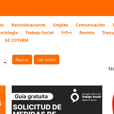
io
Reivindicaciones
Empleo
Comunicación
ntología
Trabajo Social
I+D+i
Revista
Trans
GE COTSRM
No