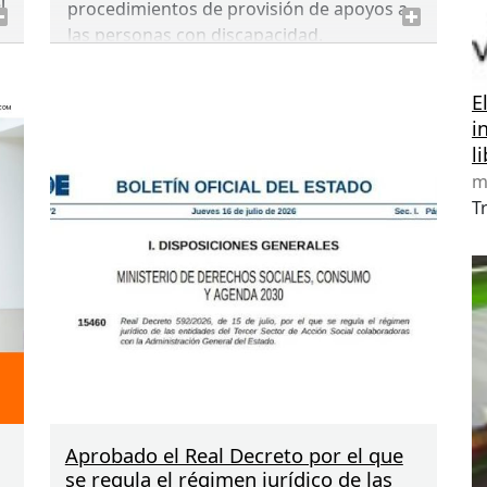
l
procedimientos de provisión de apoyos a
las personas con discapacidad.
La guía y el cartel informativo puede
E
descargarse gratuitamente en la página
i
web del Colegio:
l
www.trabajosocialmurcia.com
m
Apartado Trámites
Contratación Servicios
T
TS Peritaje.
Apartado I+D+i
Informes, documentos y
publicaciones
Aprobado el Real Decreto por el que
se regula el régimen jurídico de las