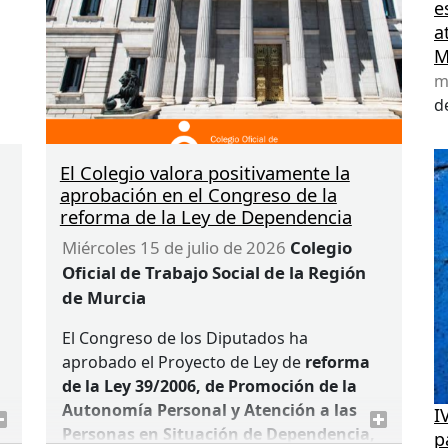
presenten sus solicitudes a través de la
e
página web del Ministerio de Derechos
a
Sociales, Consumo y Agenda 2030.
M
m
d
o
El Colegio valora positivamente la
aprobación en el Congreso de la
o
reforma de la Ley de Dependencia
miércoles 15 de julio de 2026
Colegio
o
Oficial de Trabajo Social de la Región
de Murcia
El Congreso de los Diputados ha
aprobado el Proyecto de Ley de
reforma
de la Ley 39/2006, de Promoción de la
Autonomía Personal y Atención a las
I
Personas en Situación de Dependencia,
p