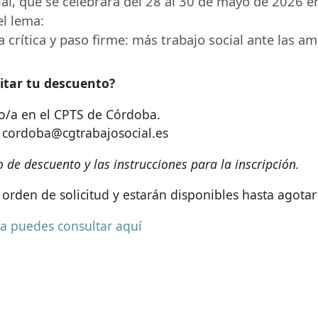
ial, que se celebrará del 28 al 30 de mayo de 2026 e
el lema:
 crítica y paso firme: más trabajo social ante las a
itar tu descuento?
o/a en el
CPTS
de Córdoba.
o: cordoba@cgtrabajosocial.es
o de descuento y las instrucciones para la inscripción.
orden de solicitud y estarán disponibles hasta agotar 
la puedes consultar aquí