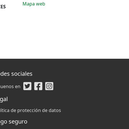
Mapa web
ES
des sociales
guenos en
gal
lítica de protección de datos
go seguro