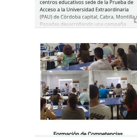
centros educativos sede de la Prueba de
Acceso a la Universidad Extraordinaria
(
PAU
) de Córdoba capital, Cabra, Montilla 
Posadas desarrollando una campaña
informativa y de orientación dirigida al
alumnado susceptible de cursar estudios
universitarios el próximo curso
académico.