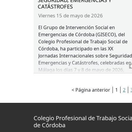
CATÁSTROFES
viernes 15 de mayo de 2026
El Grupo de Intervención Social en
Emergencias de Córdoba (
GISECO
), del
Colegio Profesional de Trabajo Social de
Córdoba, ha participado en las XX
Jornadas Internacionales sobre Seguridad
Emergencias y Catástrofes, celebradas en
Málaga los días 7 y 8 de mayo de 2026,
organizadas por la Universidad de Málag
con motivo del vigésimo aniversario de
< Página anterior
1
2
este encuentro de referencia en el ámbito
de las emergencias.
Las jornadas, centradas en la protección
del patrimonio cultural y natural ante
Colegio Profesional de Trabajo Socia
situaciones de emergencia, combinaron
de Córdoba
ponencias técnicas y un ejercicio práctico