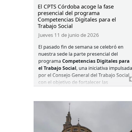
El CPTS Córdoba acoge la fase
presencial del programa
Competencias Digitales para el
Trabajo Social
jueves 11 de junio de 2026
El pasado fin de semana se celebró en
nuestra sede la parte presencial del
programa
Competencias Digitales para
el Trabajo Social
, una iniciativa impulsad
por el Consejo General del Trabajo Social
con el objetivo de fortalecer las
habilidades digitales de las y los
profesionales del sector.
Durante las jornadas formativas, las
personas participantes pudieron
profundizar en herramientas y recursos
tecnológicos aplicados al ámbito del