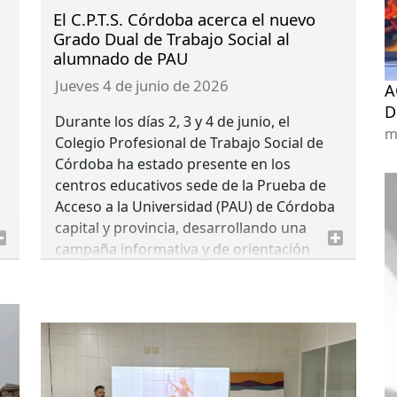
El C.P.T.S. Córdoba acerca el nuevo
Grado Dual de Trabajo Social al
alumnado de PAU
jueves 4 de junio de 2026
A
D
Durante los días 2, 3 y 4 de junio, el
m
Colegio Profesional de Trabajo Social de
Córdoba ha estado presente en los
centros educativos sede de la Prueba de
a
Acceso a la Universidad (
PAU
) de Córdoba
capital y provincia, desarrollando una
campaña informativa y de orientación
dirigida al alumnado susceptible de cursar
estudios universitarios el próximo curso
académico.