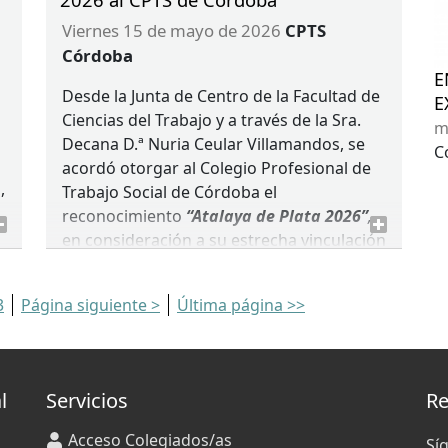
viernes 15 de mayo de 2026
CPTS
Córdoba
E
Desde la Junta de Centro de la Facultad de
E
Ciencias del Trabajo y a través de la Sra.
m
Decana D.ª Nuria Ceular Villamandos, se
C
acordó otorgar al Colegio Profesional de
,
Trabajo Social de Córdoba el
reconocimiento
“Atalaya de Plata 2026”
,
en consideración a su estrecha vinculación
a
y colaboración con el centro.
3
Página siguiente >
Última página >>
l
Servicios
Re
Acceso Colegiados/as
Sí