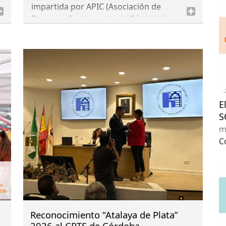
impartida por
APIC
(Asociación de
Personas Inmigrantes de Córdoba).
Durante la sesión se abordaron las
principales novedades normativas y
procedimentales en materia de
extranjería, ofreciendo a las y los
profesionales asistentes herramientas
útiles y actualizadas para la intervención
E
social con población migrante.
S
m
C
Reconocimiento “Atalaya de Plata”
2026 al CPTS de Córdoba