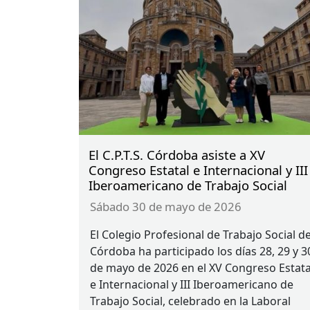
trabajo social, compartir experiencias
profesionales y reflexionar sobre los reto
y oportunidades que plantea la
transformación digital en la intervención
social.
El C.P.T.S. Córdoba asiste a XV
Congreso Estatal e Internacional y III
Iberoamericano de Trabajo Social
sábado 30 de mayo de 2026
El Colegio Profesional de Trabajo Social d
Córdoba ha participado los días 28, 29 y 3
de mayo de 2026 en el XV Congreso Estata
e Internacional y
III
Iberoamericano de
Trabajo Social, celebrado en la Laboral