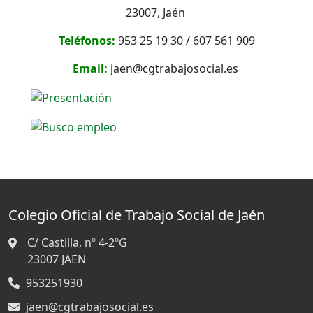
23007, Jaén
Teléfonos:
953 25 19 30 / 607 561 909
Email:
jaen@cgtrabajosocial.es
Colegio Oficial de Trabajo Social de Jaén
C/ Castilla, nº 4-2ºG
23007
JAEN
953251930
jaen@cgtrabajosocial.es