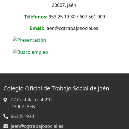
23007, Jaén
Teléfonos:
953 25 19 30 / 607 561 909
Email:
jaen@cgtrabajosocial.es
Colegio Oficial de Trabajo Social de Jaén
C/ Castilla, nº 4-2ºG
23007
JAEN
953251930
jaen@cgtrabajosocial.es