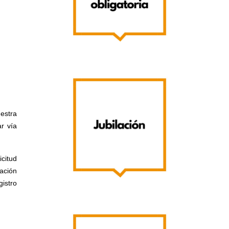
uestra
r vía
icitud
cación
istro