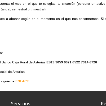
cuenta el mes en el que te colegias, tu situación (persona en activo
anual, semestral o trimestral).
acto a abonar según en el momento en el que nos encontremos. Si t
rá:
el Banco Caja Rural de Asturias
ES19 3059 0071 0522 7314 6726
Social de Asturias
l siguiente
ENLACE
.
Servicios
Re