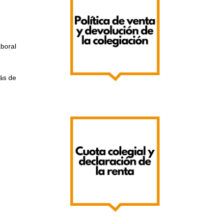
boral
ás de