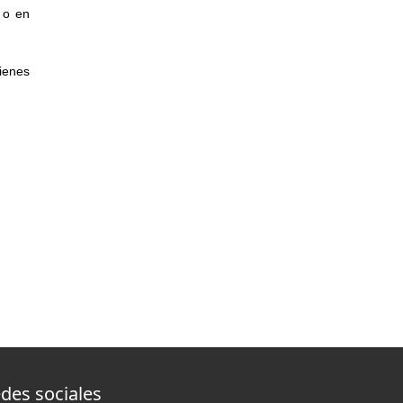
 o en
ienes
des sociales