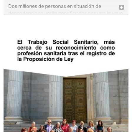
Dos millones de personas en situación de
dependencia se verán beneficiadas por una ley que
fortalece el sistema nacional de Servicios Sociales.
La nueva Ley asume el compromiso de que el
Estado cubra el 50% de los gastos
del Sistema,
simplifica procedimientos y elimina tiempos de
espera burocráticos con la pasarela de
discapacidad a dependencia, amplia nuevos
perfiles de cuidadoras, posibilita la compatibilidad
de servicios y da carácter legal que la teleasistencia
tenga carácter universal para todas las personas
en situación de dependencia que vivan en su casa.
Reforma en dependencia y Reforma en
discapacidad.