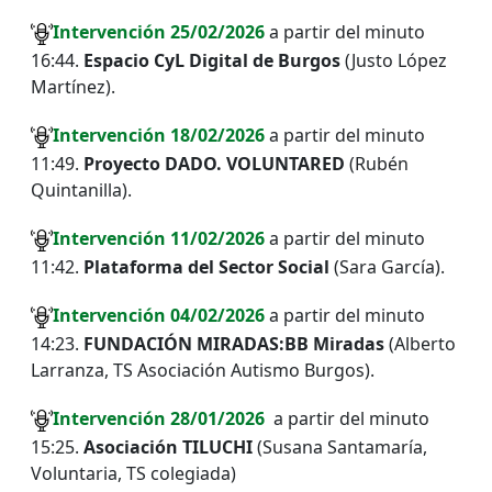
I
ntervención
25
/02/2026
a partir del minuto
16:44.
Espacio CyL Digital de Burgos
(Justo López
Martínez).
I
ntervención
18
/02/2026
a partir del minuto
11:49.
Proyecto DADO. VOLUNTARED
(Rubén
Quintanilla).
I
ntervención
11
/02/2026
a partir del minuto
11:42.
Plataforma del Sector Social
(Sara García).
I
ntervención
04
/02/2026
a partir del minuto
14:23.
FUNDACIÓN MIRADAS:BB Miradas
(Alberto
Larranza, TS Asociación Autismo Burgos).
I
ntervención
28
/01/2026
a partir del minuto
15:25.
Asociación TILUCHI
(Susana Santamaría,
Voluntaria, TS colegiada)