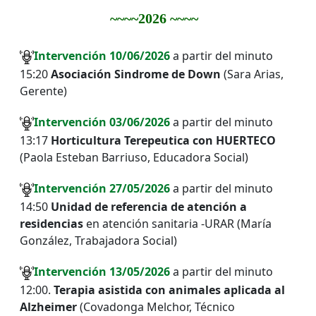
~
~
~
~
2026
~
~
~
~
I
ntervención
10
/06/2026
a partir del minuto
15:20
Asociación Sindrome de Down
(Sara Arias,
Gerente)
I
ntervención
03
/06/2026
a partir del minuto
13:17
Horticultura Terepeutica con HUERTECO
(Paola Esteban Barriuso, Educadora Social)
I
ntervención
27
/05/2026
a partir del minuto
14:50
Unidad de referencia de atención a
residencias
en atención sanitaria -URAR (María
González, Trabajadora Social)
I
ntervención
13
/05/2026
a partir del minuto
12:00.
Terapia asistida con animales aplicada al
Alzheimer
(Covadonga Melchor, Técnico