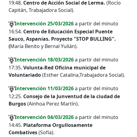
19:48.
Centro de Acción Social de Lerma.
(Rocío
Capitán, Trabajadora Social).
I
ntervención
25
/03/2026
a partir del minuto
16:54.
Centro de Educación Especial Puente
Sauco, Aspanias. Proyecto "STOP BULLING".
(
María Benito y Bernal Yulián).
I
ntervención
18
/03/2026
a partir del minuto
17:35.
Volunta-Red Oficina municipal de
Voluntariado
(Esther Catalina,Trabajadora Social).
I
ntervención
11
/03/2026
a partir del minuto
12:25.
Consejo de la Junventud de la ciudad de
Burgos
(Ainhoa Perez Martín).
I
ntervención
04
/03/2026
a partir del minuto
14:45.
Plataforma Orgullosamente
Combatives
(Sofía).