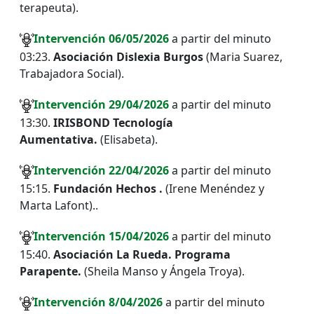
terapeuta).
I
ntervención
06
/05/2026
a partir del minuto
03:23.
Asociación Dislexia Burgos
(Maria Suarez,
Trabajadora Social).
I
ntervención
29
/04/2026
a partir del minuto
13:30.
IRISBOND Tecnología
Aumentativa.
(Elisabeta).
I
ntervención
22
/04/2026
a partir del minuto
15:15.
Fundación Hechos .
(Irene Menéndez y
Marta Lafont)..
I
ntervención
15
/04/2026
a partir del minuto
15:40.
Asociación La Rueda. Programa
Parapente.
(Sheila Manso y Ángela Troya).
I
ntervención
8
/04/2026
a partir del minuto