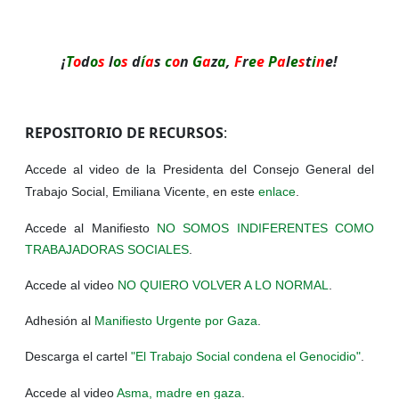
¡
T
o
d
o
s
l
o
s
d
í
a
s
c
o
n
G
a
z
a
,
F
r
e
e
P
a
l
e
s
t
i
n
e!
REPOSITORIO DE RECURSOS
:
Accede al video de la Presidenta del Consejo General del
Trabajo Social, Emiliana Vicente, en este
enlace
.
Accede al Manifiesto
NO SOMOS INDIFERENTES COMO
TRABAJADORAS SOCIALES
.
Accede al video
NO QUIERO VOLVER A LO NORMAL
.
Adhesión al
Manifiesto Urgente por Gaza
.
Descarga el cartel
"El Trabajo Social condena el Genocidio"
.
Accede al video
Asma, madre en gaza
.