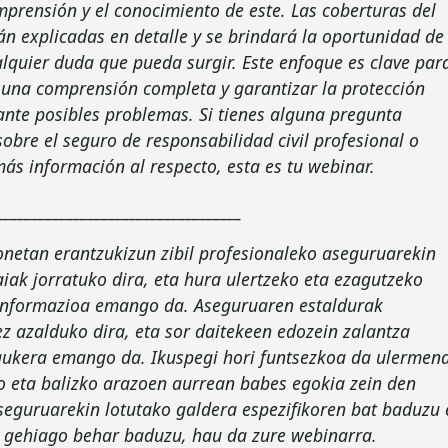
mprensión y el conocimiento de este. Las coberturas del
án explicadas en detalle y se brindará la oportunidad de
alquier duda que pueda surgir. Este enfoque es clave par
 una comprensión completa y garantizar la protección
nte posibles problemas. Si tienes alguna pregunta
sobre el seguro de responsabilidad civil profesional o
más información al respecto, esta es tu webinar.
___________________________________
netan erantzukizun zibil profesionaleko aseguruarekin
aiak jorratuko dira, eta hura ulertzeko eta ezagutzeko
informazioa emango da. Aseguruaren estaldurak
z azalduko dira, eta sor daitekeen edozein zalantza
aukera emango da. Ikuspegi hori funtsezkoa da ulermen
 eta balizko arazoen aurrean babes egokia zein den
Aseguruarekin lotutako galdera espezifikoren bat baduzu
 gehiago behar baduzu, hau da zure webinarra.