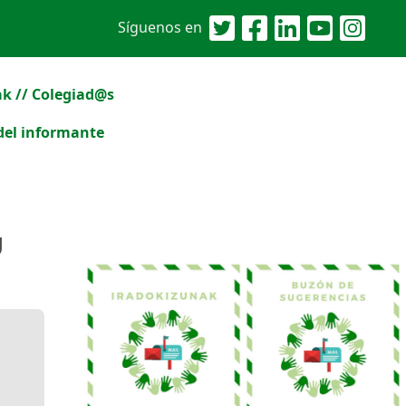
Síguenos en
k // Colegiad@s
del informante
U