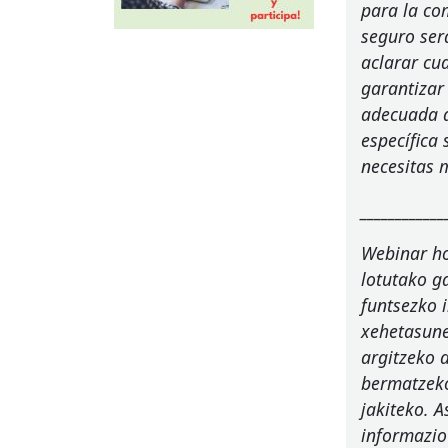
para la co
seguro ser
aclarar cu
garantizar
adecuada a
específica 
necesitas 
____________
Webinar ho
lotutako g
funtsezko 
xehetasune
argitzeko 
bermatzeko
jakiteko. 
informazio