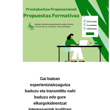
Gai batean
esperientzia/ezagutza
baduzu eta transmititu nahi
baduzu edo gure
elkargokideentzat
interesgarriak iruditzen