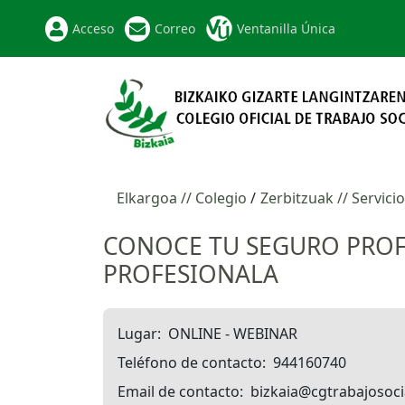
Acceso
Correo
Ventanilla Única
Elkargoa // Colegio
Zerbitzuak // Servici
CONOCE TU SEGURO PROF
PROFESIONALA
Lugar
ONLINE - WEBINAR
Teléfono de contacto
944160740
Email de contacto
bizkaia@cgtrabajosoci