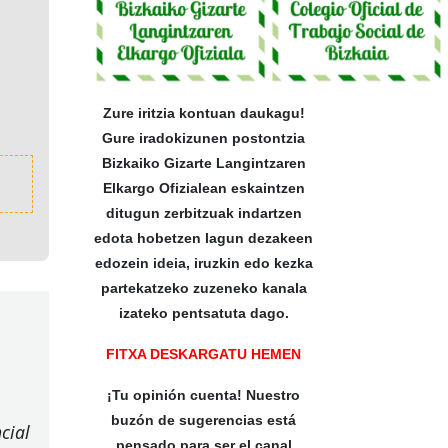
Zure iritzia kontuan daukagu!
Gure iradokizunen postontzia
Bizkaiko Gizarte Langintzaren
Elkargo Ofizialean eskaintzen
ditugun zerbitzuak indartzen
edota hobetzen lagun dezakeen
edozein ideia, iruzkin edo kezka
partekatzeko zuzeneko kanala
izateko pentsatuta dago.
FITXA DESKARGATU HEMEN
¡Tu opinión cuenta! Nuestro
buzón de sugerencias está
cial
pensado para ser el canal