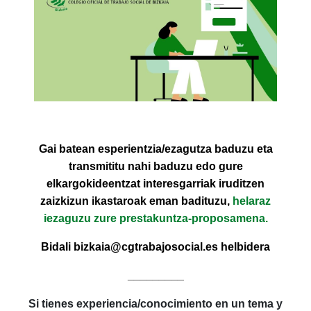
Gai batean esperientzia/ezagutza baduzu eta
transmititu nahi baduzu edo gure
elkargokideentzat interesgarriak iruditzen
zaizkizun ikastaroak eman badituzu,
helaraz
iezaguzu zure prestakuntza-proposamena.
Bidali bizkaia@cgtrabajosocial.es helbidera
_________
Si tienes experiencia/conocimiento en un tema y