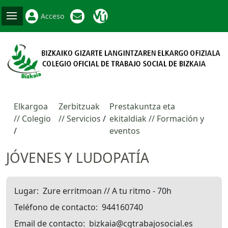
Acceso
Elkargoa
Zerbitzuak
Prestakuntza eta
// Colegio
// Servicios
ekitaldiak // Formación y
eventos
JÓVENES Y LUDOPATÍA
Lugar
Zure erritmoan // A tu ritmo - 70h
Teléfono de contacto
944160740
Email de contacto
bizkaia@cgtrabajosocial.es