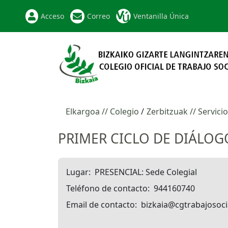
Acceso
Correo
Ventanilla Única
Elkargoa // Colegio
Zerbitzuak // Servici
PRIMER CICLO DE DIÁLOG
Lugar
PRESENCIAL: Sede Colegial
Teléfono de contacto
944160740
Email de contacto
bizkaia@cgtrabajosoci