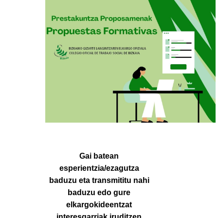
Gai batean
esperientzia/ezagutza
baduzu eta transmititu nahi
baduzu edo gure
elkargokideentzat
interesgarriak iruditzen