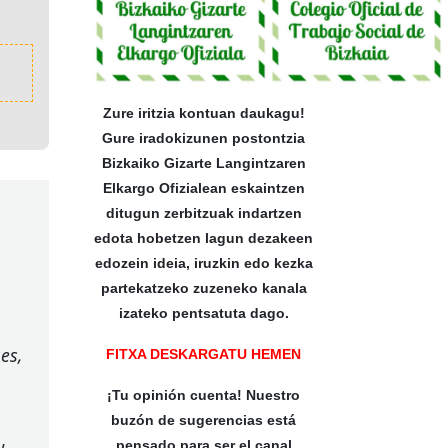
Zure iritzia kontuan daukagu!
Gure iradokizunen postontzia
Bizkaiko Gizarte Langintzaren
Elkargo Ofizialean eskaintzen
ditugun zerbitzuak indartzen
edota hobetzen lagun dezakeen
edozein ideia, iruzkin edo kezka
partekatzeko zuzeneko kanala
izateko pentsatuta dago.
es,
FITXA DESKARGATU HEMEN
¡Tu opinión cuenta! Nuestro
buzón de sugerencias está
pensado para ser el canal