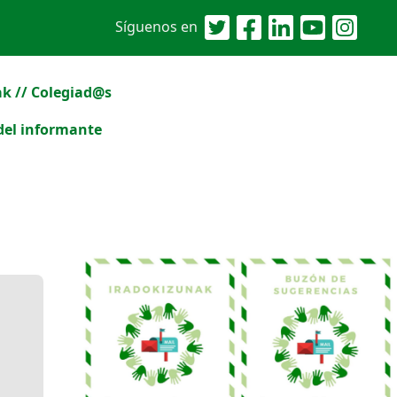
Síguenos en
k // Colegiad@s
del informante