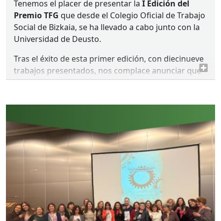
Tenemos el placer de presentar la
I Edición del
Premio
TFG
que desde el Colegio Oficial de Trabajo
Social de Bizkaia, se ha llevado a cabo junto con la
Universidad de Deusto.
Tras el éxito de esta primer edición, con diecinueve
trabajos presentados, nos complace anunciar que
Irene Sobrevilla Gómez
, participante con su
TFG
“Duelo migratorio e identidad transnacional de la
comunidad colombiana migrante en España. El arte
como herramienta para el Trabajó Social” ha sido,
finalmente la ganadora.
Su trabajo estará disponible en la
WEB
del
COTSB
,
para todas las persona interesadas.