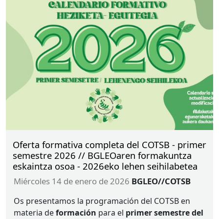
derechos humanos, la dignidad de las personas, la
justicia social y la calidad de la intervención
profesional.
El texto aprobado es el resultado de un proceso de
elaboración coordinado por la Comisión
Deontológica del Consejo General del Trabajo
Social, que ha integrado las aportaciones
realizadas en los diferentes espacios de
participación profesional, entre ellos la
III
Red Ética
de Trabajo Social (
REDTS
), el Foro Reflexivo de
Málaga y las contribuciones recibidas durante el
Oferta formativa completa del COTSB - primer
periodo de audiencia e información pública,
semestre 2026 // BGLEOaren formakuntza
eskaintza osoa - 2026eko lehen seihilabetea
miércoles 14 de enero de 2026
BGLEO//COTSB
Os presentamos la programación del
COTSB
en
materia de
formación
para el
primer semestre del