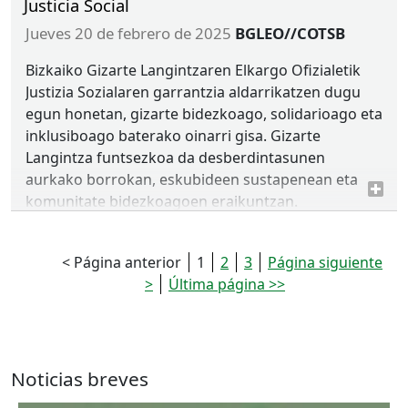
Justicia Social
jueves 20 de febrero de 2025
BGLEO//COTSB
Bizkaiko Gizarte Langintzaren Elkargo Ofizialetik
Justizia Sozialaren garrantzia aldarrikatzen dugu
egun honetan, gizarte bidezkoago, solidarioago eta
inklusiboago baterako oinarri gisa. Gizarte
Langintza funtsezkoa da desberdintasunen
aurkako borrokan, eskubideen sustapenean eta
komunitate bidezkoagoen eraikuntzan.
Desde el Colegio Oficial de Trabajo Social de Bizkaia
reivindicamos en este día la importancia de la
< Página anterior
1
2
3
Página siguiente
Justicia Social como base para una sociedad más
>
Última página >>
equitativa, solidaria e inclusiva. El Trabajo Social
juega un papel clave en la lucha contra las
desigualdades, la promoción de los derechos y la
construcción de comunidades más justas.
Noticias breves