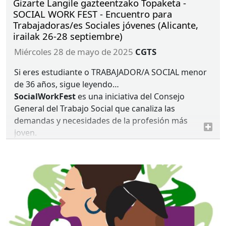
Gizarte Langile gazteentzako Topaketa -
SOCIAL WORK FEST - Encuentro para
Trabajadoras/es Sociales jóvenes (Alicante,
irailak 26-28 septiembre)
miércoles 28 de mayo de 2025
CGTS
Si eres estudiante o
TRABAJADOR
/A
SOCIAL
menor
de 36 años, sigue leyendo…
SocialWorkFest
es una iniciativa del Consejo
General del Trabajo Social que canaliza las
demandas y necesidades de la profesión más
joven.
Ikaslea edo 36 urtetik beherako
GIZARTE
LANGILEA
bazara, jarraitu irakurtzen…
SocialWorkFest
Gizarte Langintzaren Kontseilu
Orokorraren ekimena da, lanbideko gazteen
eskaerak eta beharrak bideratzeko