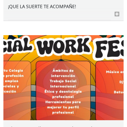
¡QUE LA
SUERTE
TE
ACOMPAÑE
!
____________________________________________________
BIZKAIKO
GIZARTE
LANGINTZAREN
ELKARGOKO
ZENBAKIA
BADAGO
SALGAI
!
“Saririk handiena partekatzea da”
ZORTE
ON!