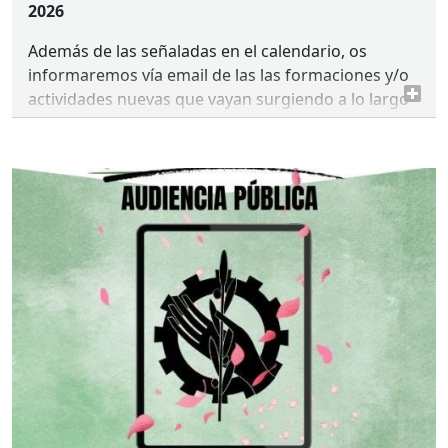
2026
Además de las señaladas en el calendario, os
informaremos vía email de las las formaciones y/o
actividades nuevas que vayan surgiendo a lo largo
de estos meses.
2026eko lehen seihilekorako
prestakuntza arloko
BGLO
aren
programazioa
aurkezten dizuegu.
Egutegian adierazitakoez gain, hilabete hauetan
sortuko diren prestakuntza eta/edo jarduera
berrien berri emango dizuegu posta elektronikoz.