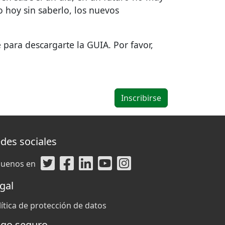
o hoy sin saberlo, los nuevos
e para descargarte la
GUIA
. Por favor,
des sociales
guenos en
gal
lítica de protección de datos
go seguro