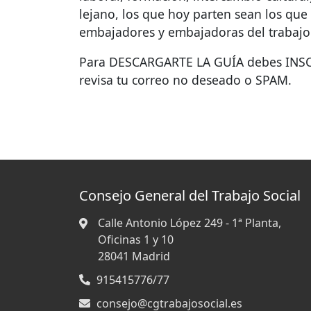
lejano, los que hoy parten sean los que
embajadores y embajadoras del trabajo 
Para
DESCARGARTE
LA
GUÍA
debes
INS
revisa tu correo no deseado o
SPAM
.
Consejo General del Trabajo Social
Calle Antonio López 249 - 1ª Planta,
Oficinas 1 y 10
28041
Madrid
915415776/77
consejo@cgtrabajosocial.es