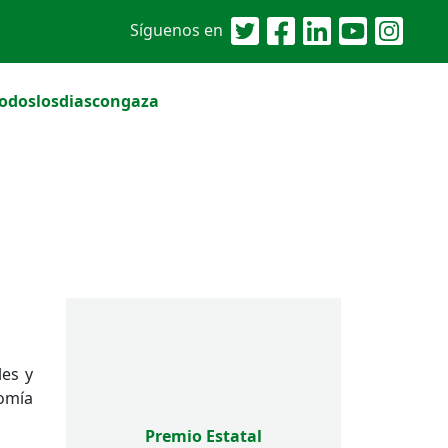
Síguenos en
odoslosdiascongaza
les y
nomía
Premio Estatal