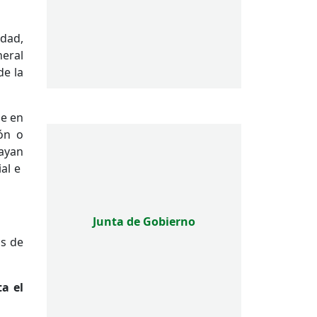
idad,
neral
de la
de en
ión o
hayan
ial e
Junta de Gobierno
os de
ta el