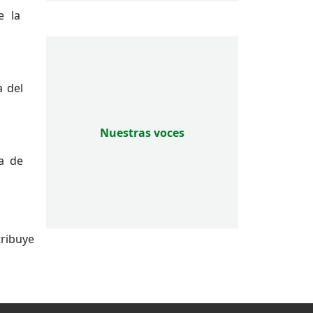
e la
a del
Nuestras voces
a de
tribuye