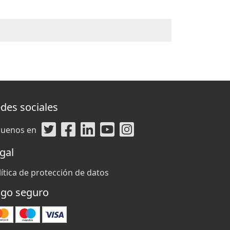
des sociales
guenos en
gal
lítica de protección de datos
go seguro