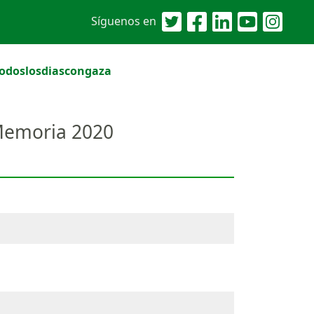
Síguenos en
odoslosdiascongaza
 Memoria 2020