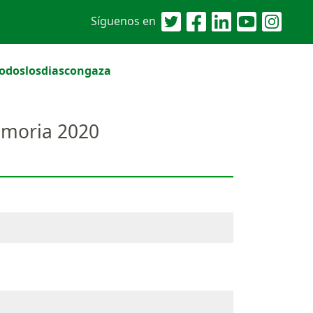
Síguenos en
odoslosdiascongaza
Memoria 2020