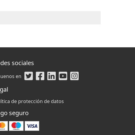
des sociales
guenos en
gal
lítica de protección de datos
go seguro