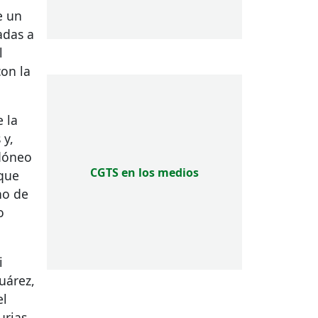
e un
adas a
l
con la
 la
 y,
idóneo
CGTS en los medios
 que
no de
o
i
uárez,
el
urias.