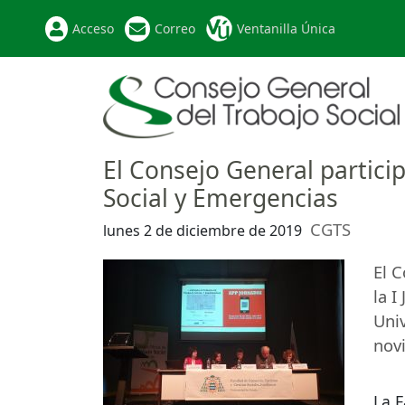
Acceso
Correo
Ventanilla Única
El Consejo General particip
Social y Emergencias
CGTS
lunes 2 de diciembre de 2019
El C
la I
Univ
nov
La F