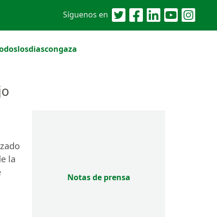
Síguenos en
odoslosdiascongaza
jo
izado
e la
e
Notas de prensa