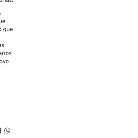
n
que
to que
as
arios
poyo