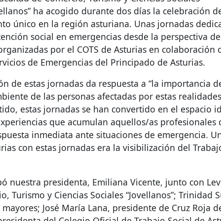
ellanos” ha acogido durante dos días la celebración d
to único en la región asturiana. Unas jornadas dedic
tención social en emergencias desde la perspectiva de
 organizadas por el
COTS
de Asturias en colaboración 
rvicios de Emergencias del Principado de Asturias.
ón de estas jornadas da respuesta a “la importancia de
mbiente de las personas afectadas por estas realidades
tido, estas jornadas se han convertido en el espacio 
 experiencias que acumulan aquellos/as profesionales
spuesta inmediata ante situaciones de emergencia. U
rias con estas jornadas era la visibilización del Trabaj
pó nuestra presidenta, Emiliana Vicente, junto con Lev
, Turismo y Ciencias Sociales “Jovellanos”; Trinidad S
y mayores; José María Lana, presidente de Cruz Roja d
presidenta del Colegio Oficial de Trabajo Social de Ast