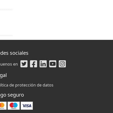
des sociales
guenos en
gal
lítica de protección de datos
go seguro