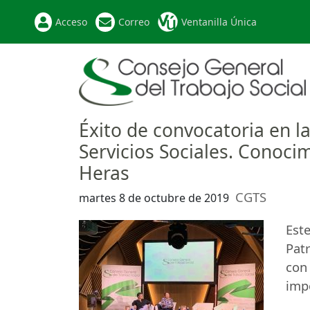
Acceso
Correo
Ventanilla Única
Éxito de convocatoria en la
Servicios Sociales. Conocim
Heras
CGTS
martes 8 de octubre de 2019
Este
Pat
con
impo