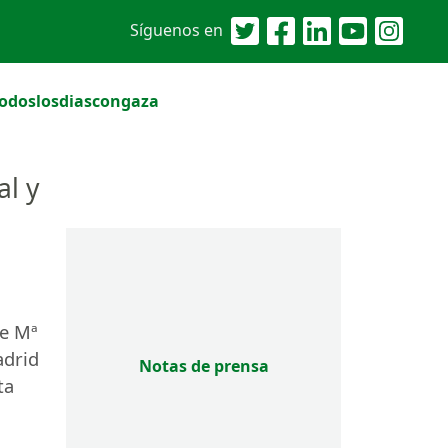
Síguenos en
odoslosdiascongaza
al y
de Mª
adrid
Notas de prensa
ta