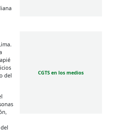
liana
Lima.
a
capié
icios
CGTS en los medios
o del
el
rsonas
ón,
 del