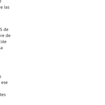
e
e las
S
de
bre de
Este
na
s
 ese
tes