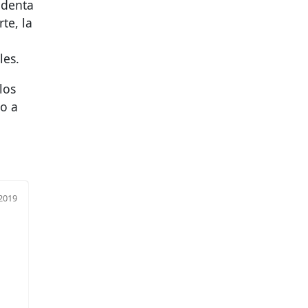
sidenta
te, la
les.
los
to a
2019