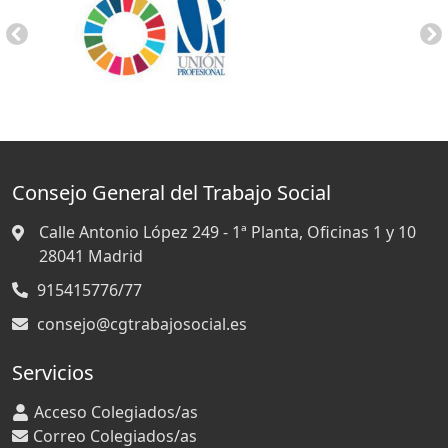
Anterior
Si
Consejo General del Trabajo Social
Calle Antonio López 249 - 1ª Planta, Oficinas 1 y 10
28041
Madrid
915415776/77
consejo@cgtrabajosocial.es
Servicios
Acceso Colegiados/as
Correo Colegiados/as