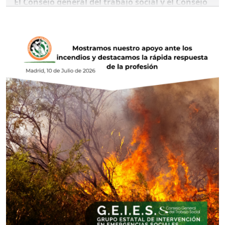
El Consejo general del trabajo social y el Consejo
Andaluz de Trabajo Social exigen que cualquier
acuerdo sobre la infancia migrante respete
plenamente los derechos de las niñas, niños y
adolescentes
El Consejo General del Trabajo Social y el Consejo
Andaluz de Colegios Profesionales de Trabajo
Social manifiestan su profunda preocupación ante
la situación que atraviesan los cientos de niños,
niñas y adolescentes que permanecen en Ceuta
tras los recientes movimientos migratorios y ante
las distintas propuestas y acuerdos políticos que se
están planteando para abordar esta realidad.