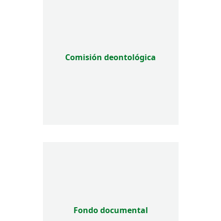
fortalecimiento de las redes comunitarias. Estas
actuaciones se desarrollan de forma coordinada
con administraciones públicas, organismos
internacionales y entidades humanitarias
presentes sobre el terreno.
Comisión deontológica
Fondo documental