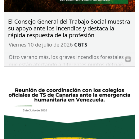
El Consejo General del Trabajo Social muestra
su apoyo ante los incendios y destaca la
rápida respuesta de la profesión
viernes 10 de julio de 2026
CGTS
Otro verano más, los graves incendios forestales
que están afectando a diferentes puntos del país,
especialmente a la provincia de Almería y en
Catalunya, están dejando un profundo impacto
humano, social y ambiental.
Ante esta situación, el Consejo General del Trabajo
Social expresa su más sentido pesar por la pérdida
de vidas humanas y traslada sus condolencias a las
familias y personas allegadas de las víctimas, así
como todo su apoyo y solidaridad a las personas
afectadas, a los efectivos intervinientes y a las