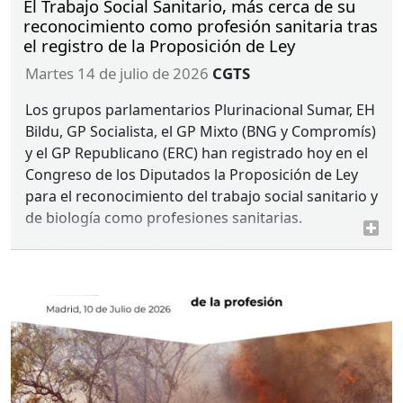
El Trabajo Social Sanitario, más cerca de su
reconocimiento como profesión sanitaria tras
el registro de la Proposición de Ley
martes 14 de julio de 2026
CGTS
Los grupos parlamentarios Plurinacional Sumar, EH
Bildu, GP Socialista, el GP Mixto (
BNG
y Compromís)
y el GP Republicano (
ERC
) han registrado hoy en el
Congreso de los Diputados la Proposición de Ley
para el reconocimiento del trabajo social sanitario y
de biología como profesiones sanitarias.
Emiliana Vicente y Raquel Millán, presidenta y
secretaria general de Consejo General del Trabajo
Social, junto con representantes de las
asociaciones profesionales de Trabajo Social
Sanitario y de la estructura colegial de la profesión,
contando con representación de los Colegios
Profesionales de Trabajo Social de Madrid y de