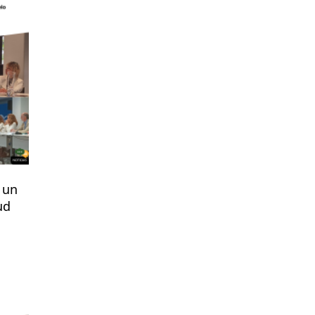
 un
ud