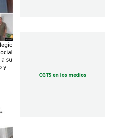
legio
ocial
 a su
o y
CGTS en los medios