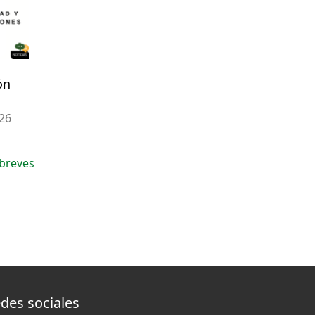
ón
026
breves
des sociales