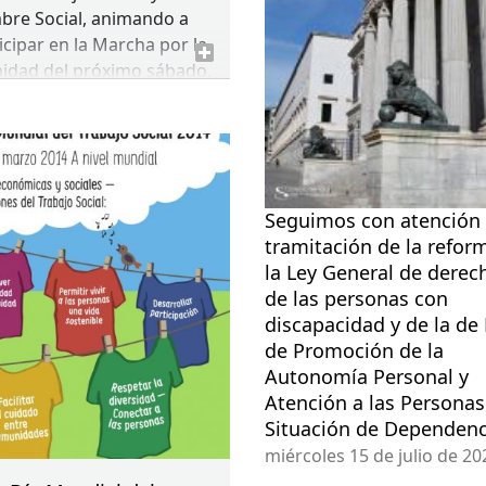
bre Social, animando a
icipar en la Marcha por la
idad del próximo sábado,
ja.es/es/jornadas-
e marzo, en Madrid bajo
ema “Pan, trabajo y techo”.
ulta recorridos,
fiesto y seguimiento de
onvocatoria
AQUÍ
Seguimos con atención 
tramitación de la refor
la Ley General de derec
de las personas con
discapacidad y de la de
de Promoción de la
Autonomía Personal y
Atención a las Personas
Situación de Dependenc
miércoles 15 de julio de 20