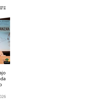
ajo
ada
o
026