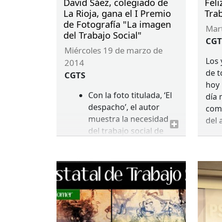
David Sáez, colegiado de
Feli
presentará el Trabajo Social
La Rioja, gana el I Premio
Trab
de Fotografía "La imagen
de Empresa.
ma
del Trabajo Social"
CGT
miércoles 19 de marzo de
Los 
2014
de 
CGTS
hoy 
Con la foto titulada, ‘El
día 
despacho’, el autor
comp
muestra la necesidad
del 
del trabajo social de
estar en la calle.
Vanesa Diego,
colegiada de Valladolid,
ha ganado el segundo
premio con la foto
‘Cada usuario es único’.
María Barrachina, del