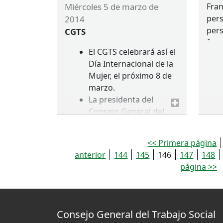
miércoles 5 de marzo de
Fran
pers
2014
pers
CGTS
frau
El
CGTS
celebrará así el
El f
Día Internacional de la
a 90
Mujer, el próximo 8 de
rest
marzo.
perj
La presidenta del
luch
Consejo General del
desi
Trabajo Social, Ana I.
impr
Lima, la secretaria
<< Primera página
mec
general, Emiliana
anterior
144
145
146
147
148
redi
Vicente, y el tesorero,
página >>
equ
Manuel Gutiérrez,
recogerán el galardón.
Consejo General del Trabajo Social