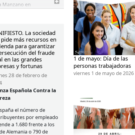
a Manzano en
nocimiento al
promiso que los
giados y colegiadas del
IFIESTO. La sociedad
ajo social en defensa del
l pide más recursos en
r de la igualdad entre
ienda para garantizar
bres y mujeres.
ersecución del fraude
1 de mayo: Día de las
al en las grandes
resas y fortunas
personas trabajadoras
viernes 1 de mayo de 2026
4
anza Española Contra la
reza
España el número de
tribuyentes por empleado
ende a 1.680 frente a los
de Alemania o 790 de