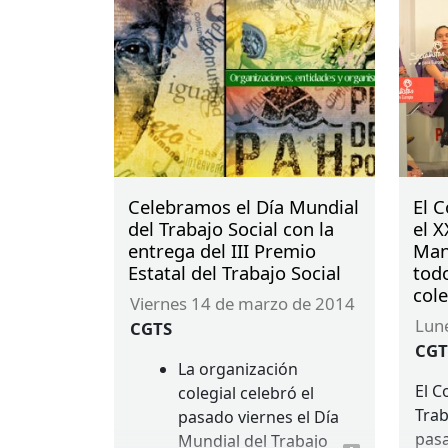
Colegio de Castellón,
consigue el tercer
premio con la foto
‘Coge mi mano’.
Celebramos el Día Mundial
El 
del Trabajo Social con la
el 
entrega del III Premio
Man
Estatal del Trabajo Social
todo
col
viernes 14 de marzo de 2014
lu
CGTS
CGT
La organización
El C
colegial celebró el
Trab
pasado viernes el Día
pasa
Mundial del Trabajo