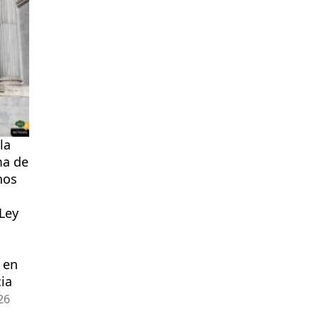
la
ma de
hos
 Ley
 en
ia
26