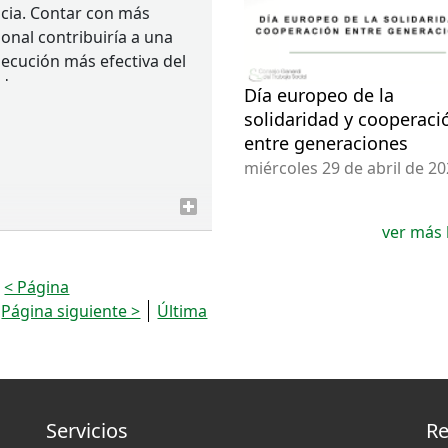
cia. Contar con más
onal contribuiría a una
ecución más efectiva del
de.
Día europeo de la
solidaridad y cooperaci
raude fiscal –que asciende
entre generaciones
.000 millones de euros-
miércoles 29 de abril de 2
a recursos al Estado, y
udica directamente a la
a contra la pobreza y la
ver más 
gualdad. Es
escindible garantizar
< Página
anismos que
Página siguiente >
Última
stribuyan con justicia y
idad
Servicios
Re