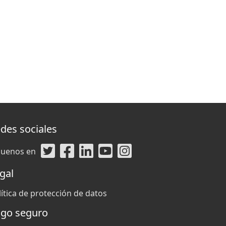
des sociales
guenos en
gal
lítica de protección de datos
go seguro