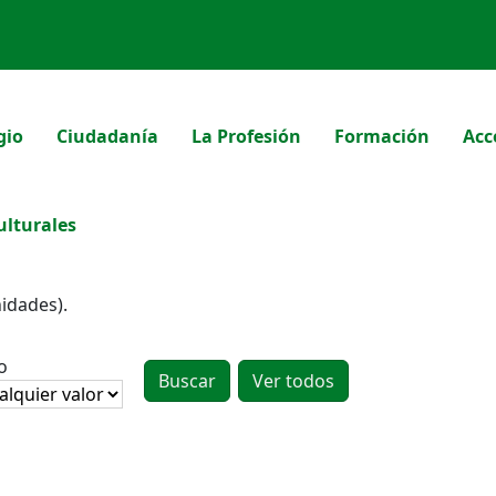
gio
Ciudadanía
La Profesión
Formación
Acc
ulturales
nidades).
o