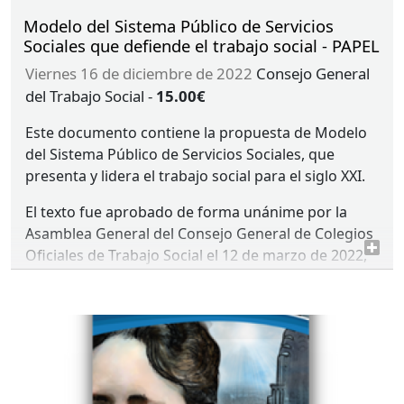
Modelo del Sistema Público de Servicios
Sociales que defiende el trabajo social - PAPEL
viernes 16 de diciembre de 2022
Consejo General
del Trabajo Social
-
15.00€
Este documento contiene la propuesta de Modelo
del Sistema Público de Servicios Sociales, que
presenta y lidera el trabajo social para el siglo
XXI
.
El texto fue aprobado de forma unánime por la
Asamblea General del Consejo General de Colegios
Oficiales de Trabajo Social el 12 de marzo de 2022,
fruto del trabajo colaborativo entre el Consejo
General, los 36 Colegios Oficiales, los dos Consejos
Autonómicos y trabajadoras sociales colegiadas
expertas en Servicios Sociales.