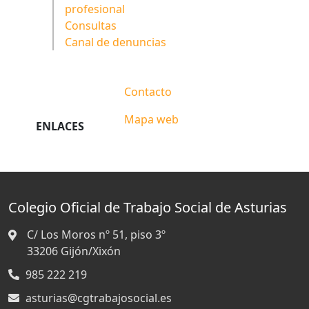
profesional
Consultas
Canal de denuncias
Contacto
Mapa web
ENLACES
Colegio Oficial de Trabajo Social de Asturias
C/ Los Moros nº 51, piso 3º
33206
Gijón/Xixón
985 222 219
asturias@cgtrabajosocial.es