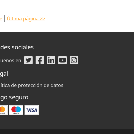
>
Última página >>
des sociales
guenos en
gal
lítica de protección de datos
go seguro