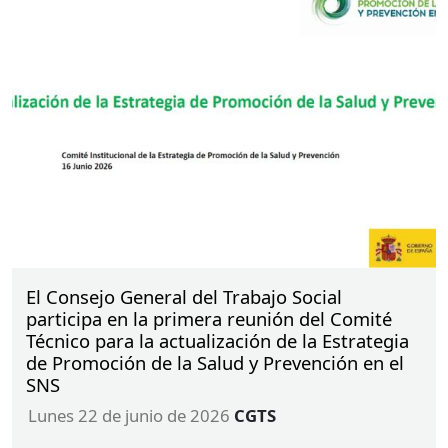
Durante este contacto, la presidenta ha expresado
asimismo la disposición del Consejo General para
colaborar en aquellas actuaciones que puedan
resultar necesarias y ha puesto a disposición el
apoyo y la experiencia del Grupo Estatal de
Intervención en Emergencias Sociales (
GEIES
),
como muestra del compromiso de la profesión con
la cooperación internacional y la respuesta
solidaria ante situaciones de crisis humanitaria.
El Consejo General del Trabajo Social
participa en la primera reunión del Comité
Técnico para la actualización de la Estrategia
de Promoción de la Salud y Prevención en el
SNS
lunes 22 de junio de 2026
CGTS