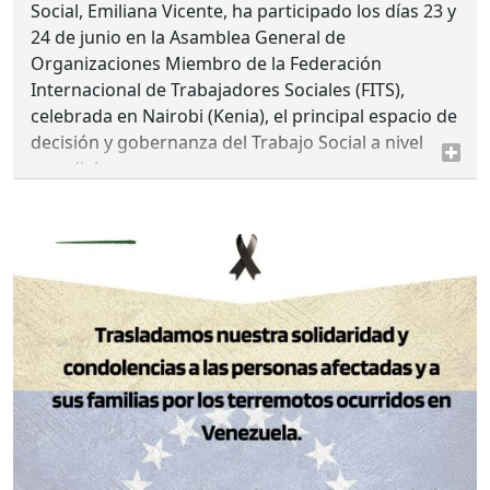
Social, Emiliana Vicente, ha participado los días 23 y
24 de junio en la Asamblea General de
Organizaciones Miembro de la Federación
Internacional de Trabajadores Sociales (
FITS
),
celebrada en Nairobi (Kenia), el principal espacio de
decisión y gobernanza del Trabajo Social a nivel
mundial.
La participación del Consejo General del Trabajo
Social en este encuentro internacional reafirma su
compromiso con la construcción de una profesión
global sólida, basada en los principios éticos, la
cooperación internacional y la defensa de los
derechos humanos, contribuyendo activamente a
los debates que marcan el presente y el futuro del
Trabajo Social a escala mundial.
Felicitamos a
Eva Ponce de León
, miembro de la
Asociación Filipina de Trabajadores Sociales, como