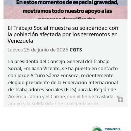
nueva presidenta de la
FITS
Mundial, así como al
resto de miembros electos.
La próxima Asamblea y la Conferencia Mundial de
Desarrollo Social y Trabajo Social (
SWSD
) se
El Trabajo Social muestra su solidaridad con
celebrará en París en 2028, coincidiendo con la
la población afectada por los terremotos en
Venezuela
conmemoración del centenario de la Federación.
jueves 25 de junio de 2026
CGTS
MÁS
INFORMACIÓN
ASAMBLEA
–
NOTICIA
FITS
La presidenta del Consejo General del Trabajo
MÁS
INFORMACIÓN
CONGRESO
–
NOTICIA
FITS
Social, Emiliana Vicente, se ha puesto en contacto
con Jorge Arturo Sáenz Fonseca, recientemente
elegido presidente de la Federación Internacional
de Trabajadores Sociales (
FITS
) para la Región de
América Latina y el Caribe, con el fin de trasladar el
apoyo y la solidaridad de la organización
profesional española al pueblo venezolano y,
especialmente, a las trabajadoras y trabajadores
sociales que están interviniendo en la emergencia.