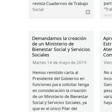
part
revista Cuadernos de Trabajo
“Tra
Social
esen
“Cro
inte
cuid
Demandamos la creación
Apr
Con
de un Ministerio de
Estr
Com
Bienestar Social y Servicios
Ate
Sociales
Com
martes 14 de mayo de 2019
vi
Hemos remitido carta al
No s
Presidente del Gobierno en
inco
funciones para solicitar tenga
Gene
en consideración la creación
pesa
de un Ministerio de Bienestar
vari
Social y Servicios Sociales, ya
hay
que es el único Pilar del