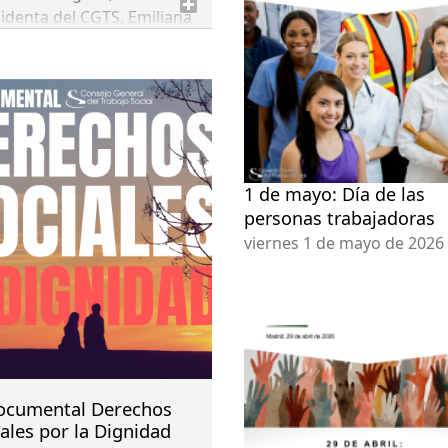
identa del
CGTS
, Emiliana
nte, para conocer de
era mano la participación
os y las trabajadoras
ales en situaciones de
rgencias.
1 de mayo: Día de las
personas trabajadoras
viernes 1 de mayo de 2026
Documental Derechos
ales por la Dignidad