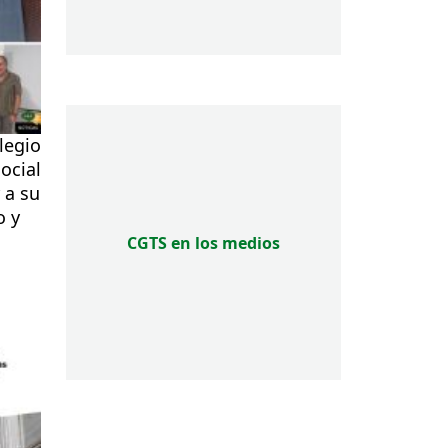
legio
ocial
 a su
o y
CGTS en los medios