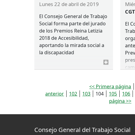
lunes 22 de abril de 2019
mi
CGT
El Consejo General de Trabajo
Social forma parte del jurado
El C
de los Premios Reina Letizia
Trab
2018 de Accesibilidad,
orga
aportando la mirada social a
ante
la discapacidad
Prev
pres
cam
por 
deba
<< Primera página
polí
anterior
102
103
104
105
106
Trab
página >>
polí
VER
Consejo General del Trabajo Social