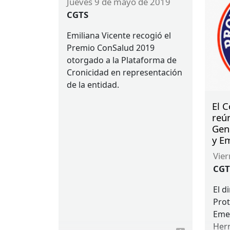
jueves 9 de mayo de 2019
CGTS
Emiliana Vicente recogió el
Premio ConSalud 2019
otorgado a la Plataforma de
Cronicidad en representación
de la entidad.
El 
reún
Gene
y E
vie
CGT
El d
Prot
Emer
Herr