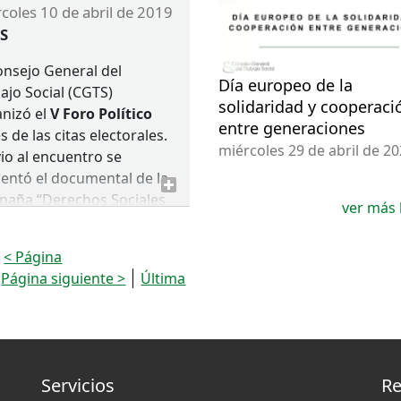
ércoles 10 de abril de 2019
S
onsejo General del
Día europeo de la
ajo Social (
CGTS
)
solidaridad y cooperaci
nizó el
V Foro Político
entre generaciones
s de las citas electorales.
miércoles 29 de abril de 2
io al encuentro se
entó el documental de la
paña “Derechos Sociales
ver más 
la Dignidad” que abrió el
te a las propuestas
< Página
ticas lanzadas desde el
Página siguiente >
Última
ajo Social a los grupos
ticos.
DOCUMENTAL
Servicios
Re