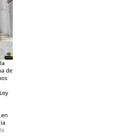
la
ma de
hos
 Ley
 en
ia
26