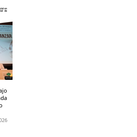
ajo
ada
o
026