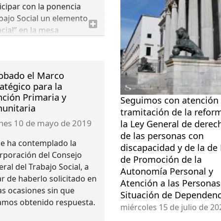
icipar con la ponencia
bajo Social un elemento
cial” en la mesa
nicidad: Atención
grada, pacientes y
adores” en el Palacio de
obado el Marco
gresos de Santiago de
atégico para la
postela.
nción Primaria y
Seguimos con atención 
unitaria
tramitación de la refor
ernes 10 de mayo de 2019
la Ley General de derec
de las personas con
e ha contemplado la
discapacidad y de la de
rporación del Consejo
de Promoción de la
ral del Trabajo Social, a
Autonomía Personal y
r de haberlo solicitado en
Atención a las Personas
as ocasiones sin que
Situación de Dependenc
amos obtenido respuesta.
miércoles 15 de julio de 20