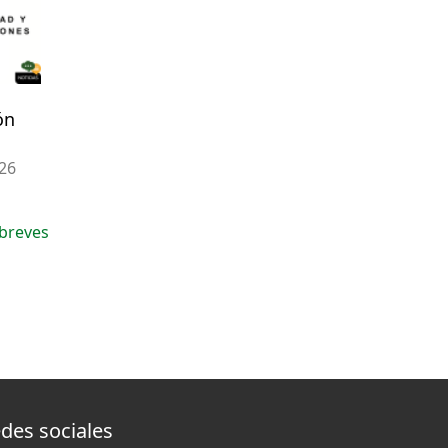
ón
026
breves
des sociales