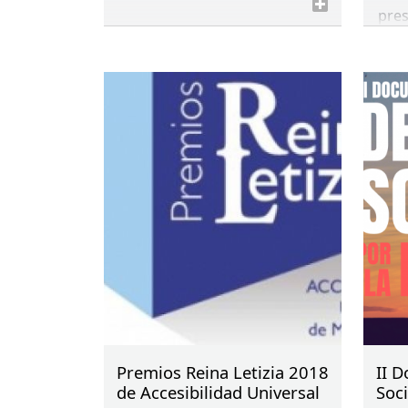
pres
Vice
prim
de l
soci
eme
Premios Reina Letizia 2018
II 
de Accesibilidad Universal
Soci