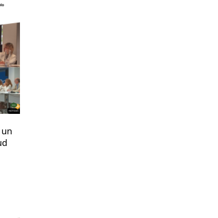
 un
ud