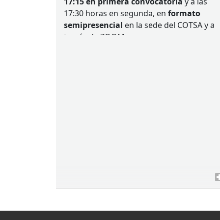
17:15 en primera convocatoria
y a las
17:30 horas en segunda, en
formato
semipresencial
en la sede del
COTSA
y a
través de
ZOOM
.