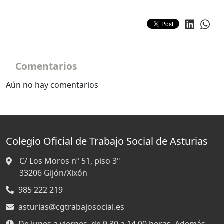
Comentarios
Aún no hay comentarios
Colegio Oficial de Trabajo Social de Asturias
C/ Los Moros nº 51, piso 3º
33206
Gijón/Xixón
985 222 219
asturias@cgtrabajosocial.es