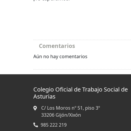
Comentarios
Aún no hay comentarios
Colegio Oficial de Trabajo Social de
Asturias
C/ Los Moros nº 51, piso 3º
33206
Gijón/Xixón
985 222 219