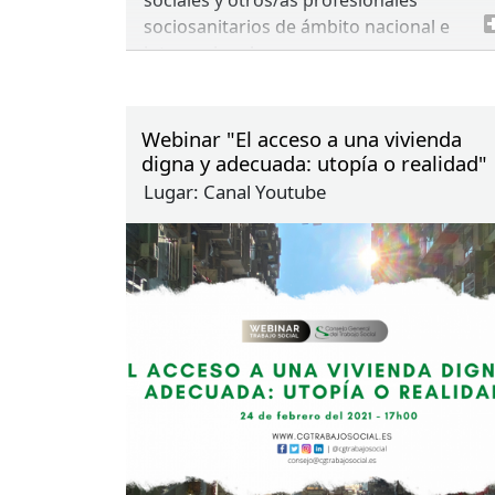
sociosanitarios de ámbito nacional e
internacional.
Tasas de emisión del certificado: 10€
(aquellas personas que hayan asistido a
las jornadas y desarrollado una actividad
Webinar "El acceso a una vivienda
complementaria).
digna y adecuada: utopía o realidad"
Lugar:
Canal Youtube