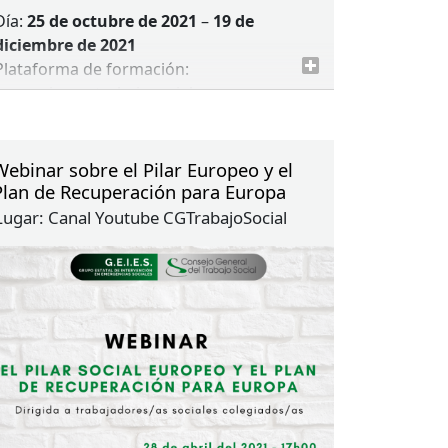
Día:
25 de octubre de 2021
–
19 de
diciembre de 2021
Plataforma de formación:
formacion.cgtrabajosocial.com
Certificado: 30 horas
Precio: 100€ (colegiados/as) – 120€ (no
colegiados/as)
Webinar sobre el Pilar Europeo y el
Inscripción: hasta el 24 de octubre (o
Plan de Recuperación para Europa
completar cupo)
Lugar:
Canal Youtube CGTrabajoSocial
Curso en formato webinar (en diferido)