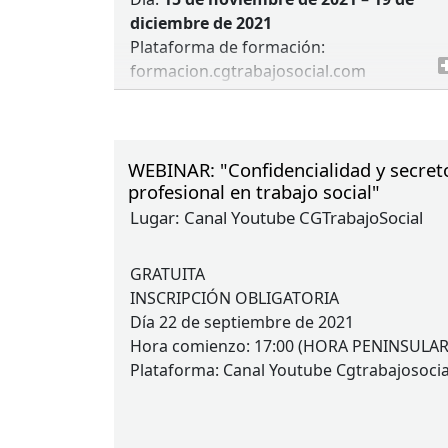
diciembre de 2021
Plataforma de formación:
formacion.cgtrabajosocial.com
Certificado: 30 horas
Precio: 100€ (colegiados/as) – 120€ (no
colegiados/as)
Inscripción: hasta el 14 de noviembre (o
WEBINAR: "Confidencialidad y secret
profesional en trabajo social"
completar cupo)
Lugar:
Canal Youtube CGTrabajoSocial
GRATUITA
INSCRIPCIÓN
OBLIGATORIA
Día 22 de septiembre de 2021
Hora comienzo: 17:00 (
HORA
PENINSULA
Plataforma: Canal Youtube Cgtrabajosocia