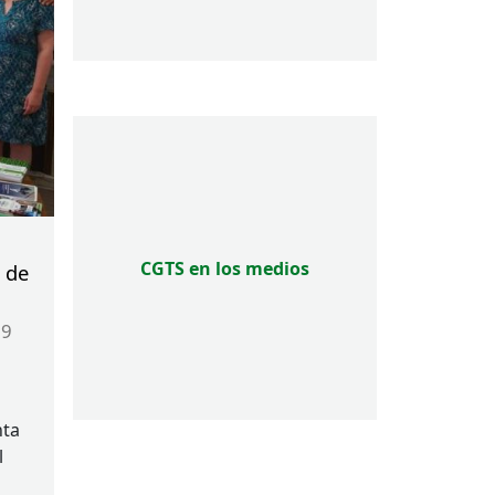
CGTS en los medios
l de
19
nta
l