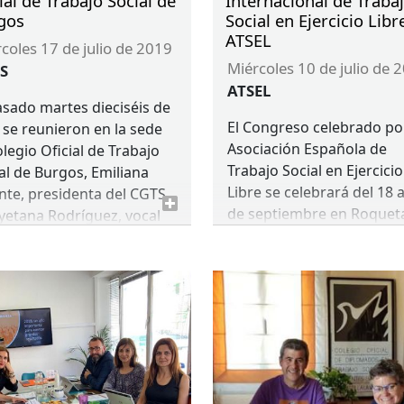
ial de Trabajo Social de
Internacional de Traba
gos
Social en Ejercicio Libr
ATSEL
ércoles 17 de julio de 2019
miércoles 10 de julio de 
S
ATSEL
asado martes dieciséis de
El Congreso celebrado por
o se reunieron en la sede
Asociación Española de
olegio Oficial de Trabajo
Trabajo Social en Ejercicio
al de Burgos, Emiliana
Libre se celebrará del 18 a
nte, presidenta del
CGTS
,
de septiembre en Roquet
yetana Rodríguez, vocal
de Mar (Almería).
CGTS
, con Mª Teresa
tero, presidenta del
S
de Burgos, y con las
añeras de la Junta
ctiva del
COTS
de Burgos,
el objetivo de presentar
acciones de trabajo del
ejo en este 2019 y