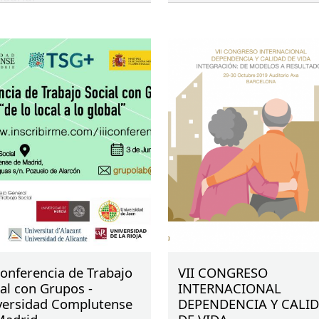
presidenta del
CGTS
, y
Maribel Sánchez, secretar
geenral y vocal de enlace
CGTS
-Colegio.
Conferencia de Trabajo
VII CONGRESO
al con Grupos -
INTERNACIONAL
versidad Complutense
DEPENDENCIA Y CALI