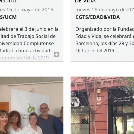
Madrid
DE VIDA
ves 16 de mayo de 2019
jueves 16 de mayo de 20
TS/UCM
CGTS/EDAD&VIDA
elebrará el 3 de junio en la
Organizado por la Funda
ltad de Trabajo Social de
Edad y Vida, se celebrará 
niversidad Complutense
Barcelona, los días 29 y 3
adrid, como actividad
Octubre del 2019.
congresual de la 2019
INSCRIPCIÓN
ONLINE
opean Conference on
DESCUENTO
DEL
12%
al Work Education, que se
rrollará entre el 4 y el 8
unio.
to gratuito.