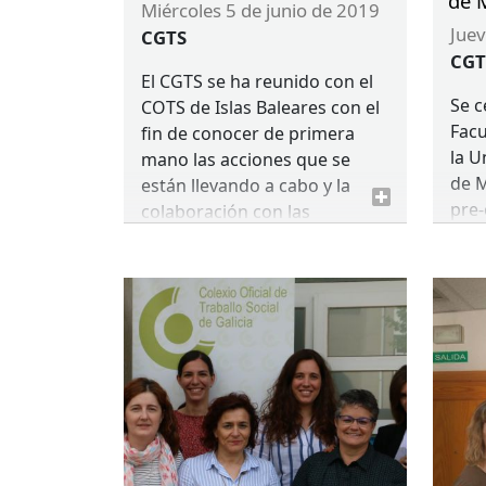
de 
miércoles 5 de junio de 2019
jue
CGTS
CG
El
CGTS
se ha reunido con el
Se c
COTS
de Islas Baleares con el
Facu
fin de conocer de primera
la U
mano las acciones que se
de M
están llevando a cabo y la
pre-
colaboración con las
Eur
actividades del Plan de
Soci
Trabajo del Consejo para este
desa
2019.
de j
Even