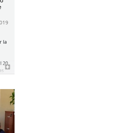
jo
e
2019
 la
l 20
as