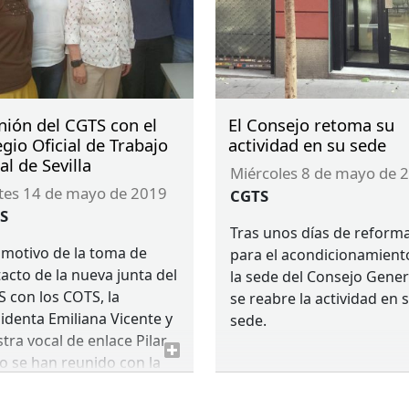
nión del CGTS con el
El Consejo retoma su
gio Oficial de Trabajo
actividad en su sede
al de Sevilla
miércoles 8 de mayo de 
rtes 14 de mayo de 2019
CGTS
S
Tras unos días de reform
motivo de la toma de
para el acondicionamient
acto de la nueva junta del
la sede del Consejo Gener
S
con los
COTS
, la
se reabre la actividad en 
identa Emiliana Vicente y
sede.
tra vocal de enlace Pilar
o se han reunido con la
a del Colegio de Trabajo
al de Sevilla.