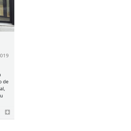
2019
a
o de
al,
su