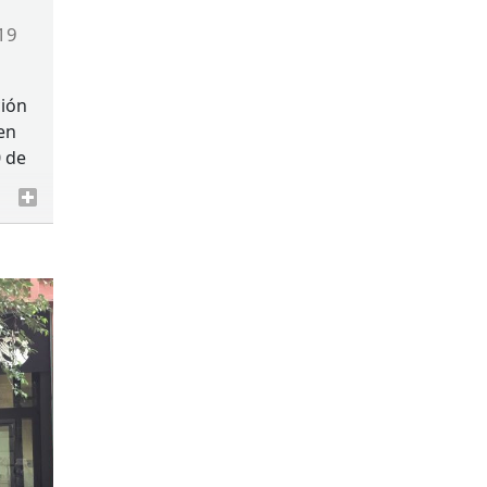
19
ción
en
0 de