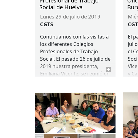
Profesional de Trabajo
Ofic
Social de Huelva
Bur
lunes 29 de julio de 2019
mi
CGTS
CGT
Continuamos con las visitas a
El p
los diferentes Colegios
juli
Profesionales de Trabajo
el C
Social. El pasado 26 de julio de
Soci
2019 nuestra presidenta,
Vice
Emiliana Vicente, se reunió en
y Ca
la sede del
COTS
de Huelva
del
con su presidente, Julio
Zapa
Piedra, y con las demás
COT
compañeras del colegio.
comp
Dire
con 
las 
Cons