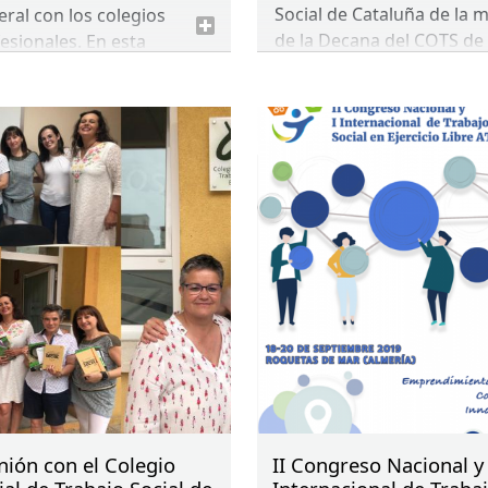
Social de Cataluña de la 
ral con los colegios
de la Decana del
COTS
de
esionales. En esta
Catalunya, Conchita Peña,
ión el encuentro se ha
de los miembros de la Jun
ucido en la sede del
Directiva, Mercè Civit y
gio Profesional de
Juanma Rivera. También
ajo Social de Málaga.
asistió a la reunión Lluïsa
Moncunill, vocal del
CGTS
figura de enlace con este
colegio.
nión con el Colegio
II Congreso Nacional y 