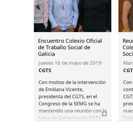
Encuentro Colexio Oficial
Reu
de Traballo Social de
Cole
Galicia
Soci
jueves 16 de mayo de 2019
ma
CGTS
CGT
Con motivo de la intervención
Con 
de Emiliana Vicente,
cont
presidenta del
CGTS
, en el
CGT
Congreso de la
SEMG
se ha
pres
mantenido una reunión con la
nues
Junta de Gobierno del
COTS
Tubi
de Galicia, para dar a conocer
Junt
las actividades y proyectos
Soci