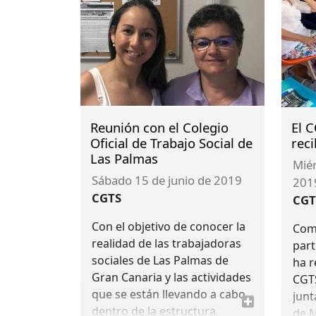
con
acti
que 
Reunión con el Colegio
El 
Oficial de Trabajo Social de
reci
Las Palmas
miércoles 12 de junio de
sábado 15 de junio de 2019
201
CGTS
CGT
Con el objetivo de conocer la
Como
realidad de las trabajadoras
part
sociales de Las Palmas de
ha r
Gran Canaria y las actividades
CGT
que se están llevando a cabo
junt
dentro de la estructura
de M