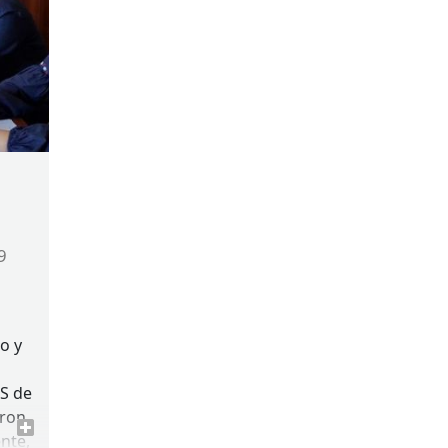
9
o y
S
de
eron
nte,