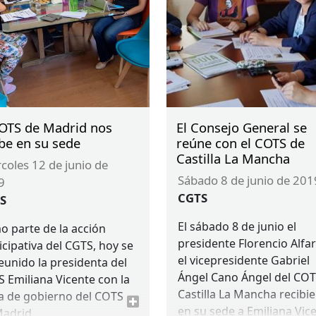
ocer de primera mano las
vidades y preocupaciones
tiene el Colegio.
COTS de Madrid nos
El Consejo General se
be en su sede
reúne con el COTS de
Castilla La Mancha
sábado 8 de junio de 201
9
CGTS
S
El sábado 8 de junio el
 parte de la acción
presidente Florencio Alfar
icipativa del
CGTS
, hoy se
el vicepresidente Gabriel
eunido la presidenta del
Ángel Cano Ángel del
COT
S
Emiliana Vicente con la
Castilla La Mancha recibi
a de gobierno del
COTS
en su sede a Emiliana Vice
adrid.