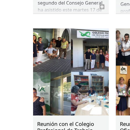
segundo del Consejo General,
Gene
ha asistido este martes 17 de
prof
septiembre al Simposio “La
ocas
investigación social y sanitaria
prod
en la enfermedad de
Cole
Alzheimer y otras demencias”
Trab
organizado por el Instituto de
Mayores y Servicios Sociales
(
IMSERSO
), la Fundación
Reina Sofía, la Fundación
CIEN
CRE
de Alzheimer, Ceafa y con
la colaboración de la
Federación Valenciana de
Alzheimer (Fevafa).
Reunión con el Colegio
Reu