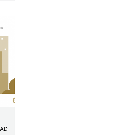
ia
DAD