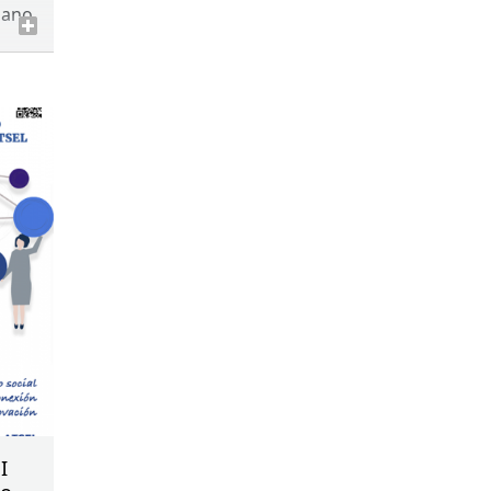
mano
 y
ta
y
I