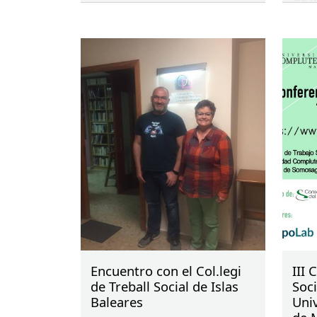
colegial, la presidenta del
CGTS
Emiliana Vicente y la
vocal Raquel Millán fueron
recibidas en la sede del
COTS
de Las Palmas por la
presidenta, Laura Monroy, la
vocal de Formación, Ana del
Pilar Suárez, el tesorero,
Ismael de la Fe, la vocal por la
Isla de Fuerteventura, Lole
Fabelo y la gerente, Beatriz
Guedes.
Encuentro con el Col.legi
III 
de Treball Social de Islas
Soci
Baleares
Uni