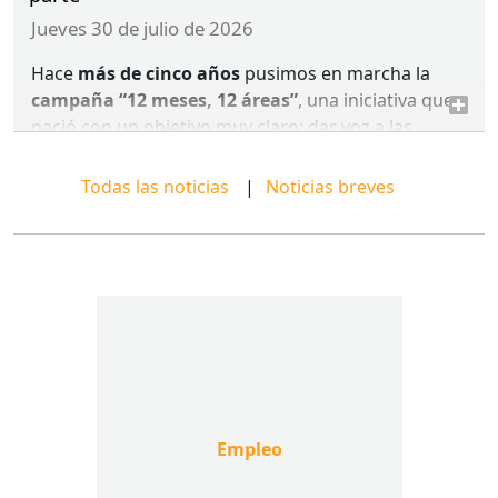
jueves 30 de julio de 2026
Hace
más de cinco años
pusimos en marcha la
campaña “12 meses, 12 áreas”
, una iniciativa que
nació con un objetivo muy claro: dar voz a las
profesionales del Trabajo Social y acercar a la
colegiatura la diversidad de ámbitos en los que
Todas las noticias
Noticias breves
ejercemos nuestra profesión.
Empleo