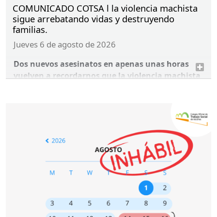
COMUNICADO COTSA l la violencia machista
sigue arrebatando vidas y destruyendo
familias.
jueves 6 de agosto de 2026
Dos nuevos asesinatos en apenas unas horas
vuelven a recordarnos que la violencia machista
sigue arrebatando vidas y destruyendo familias.
36 mujeres han sido asesinadas por sus parejas o
exparejas en España en lo que va de 2026. Desde
2003 son ya 1.377.
Desde el Colegio Oficial de Trabajo Social de
Asturias reiteramos, una vez más, nuestra más
firme condena a toda forma de violencia
machista.