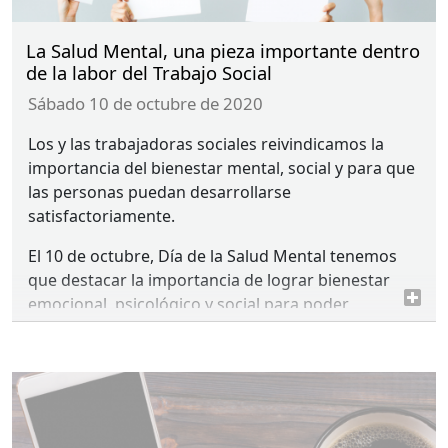
La Salud Mental, una pieza importante dentro
de la labor del Trabajo Social
sábado 10 de octubre de 2020
Los y las trabajadoras sociales reivindicamos la
importancia del bienestar mental, social y para que
las personas puedan desarrollarse
satisfactoriamente.
El 10 de octubre, Día de la Salud Mental tenemos
que destacar la importancia de lograr bienestar
emocional, psicológico y social para poder
desarrollarnos plenamente como personas. Un día
para visibilizar también todas las ramas de la
sociedad que reman juntas para lograrlo.
Empezando por el personal médico, de enfermería,
psicología y del Trabajo Social, entre otras.