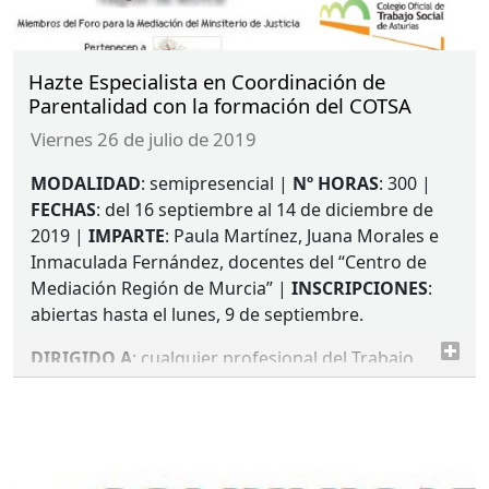
Hazte Especialista en Coordinación de
Parentalidad con la formación del COTSA
viernes 26 de julio de 2019
MODALIDAD
: semipresencial |
Nº
HORAS
: 300 |
FECHAS
: del 16 septiembre al 14 de diciembre de
2019 |
IMPARTE
: Paula Martínez, Juana Morales e
Inmaculada Fernández, docentes del “Centro de
Mediación Región de Murcia” |
INSCRIPCIONES
:
abiertas hasta el lunes, 9 de septiembre.
DIRIGIDO
A
: cualquier profesional del Trabajo
Social, Derecho, Psicología, Pedagogía o
Psicopedagogía, Educación Social o cualquier otra
titulación universitaria.
PROMOCIÓN
: formación válida para acreditar la