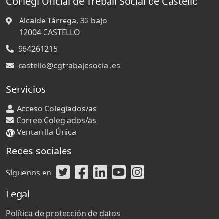
Col·legi Oficial de Treball Social de Castelló
Alcalde Tárrega, 32 bajo
12004
CASTELLO
964261215
castello@cgtrabajosocial.es
Servicios
Acceso Colegiados/as
Correo Colegiados/as
Ventanilla Única
Redes sociales
Síguenos en
Legal
Política de protección de datos