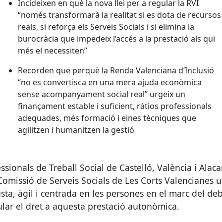
Incideixen en què la nova llei per a regular la
RVI
“només transformarà la realitat si es dota de recursos
reals, si reforça els Serveis Socials i si elimina la
burocràcia que impedeix l’accés a la prestació als qui
més el necessiten”
Recorden que perquè la Renda Valenciana d’Inclusió
“no es convertisca en una mera ajuda econòmica
sense acompanyament social real” urgeix un
finançament estable i suficient, ràtios professionals
adequades, més formació i eines tècniques que
agilitzen i humanitzen la gestió
fessionals de Treball Social de Castelló, València i Alaca
 Comissió de Serveis Socials de Les Corts Valencianes 
usta, àgil i centrada en les persones en el marc del de
gular el dret a aquesta prestació autonòmica.