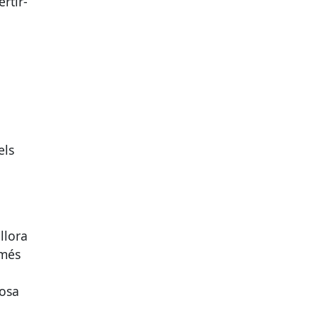
rtir-
els
llora
 més
uosa