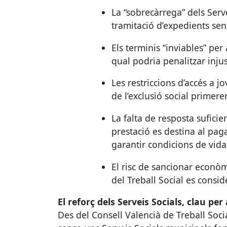
La “sobrecàrrega” dels Serv
tramitació d’expedients sens
Els terminis “inviables” per
qual podria penalitzar injus
Les restriccions d’accés a jo
de l’exclusió social primeren
La falta de resposta suficien
prestació es destina al pag
garantir condicions de vida
El risc de sancionar econò
del Treball Social es consid
El reforç dels Serveis Socials, clau per a 
Des del Consell Valencià de Treball Socia