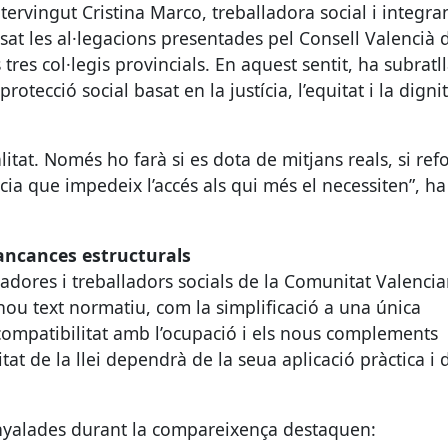
ntervingut Cristina Marco, treballadora social i integra
sat les al·legacions presentades pel Consell Valencià 
tres col·legis provincials. En aquest sentit, ha subratll
tecció social basat en la justícia, l’equitat i la digni
litat. Només ho farà si es dota de mitjans reals, si ref
ràcia que impedeix l’accés als qui més el necessiten”, ha
ancances estructurals
lladores i treballadors socials de la Comunitat Valenci
nou text normatiu, com la simplificació a una única
 compatibilitat amb l’ocupació i els nous complements
tat de la llei dependrà de la seua aplicació pràctica i 
enyalades durant la compareixença destaquen: