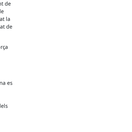
nt de
de
at la
tat de
orça
ana es
dels