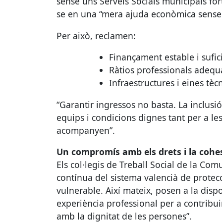
sense uns Serveis Socials municipals fort
se en una “mera ajuda econòmica sense
Per això, reclamen:
Finançament estable i sufici
Ràtios professionals adequa
Infraestructures i eines tè
“Garantir ingressos no basta. La inclus
equips i condicions dignes tant per a le
acompanyen”.
Un compromís amb els drets i la cohes
Els col·legis de Treball Social de la Co
contínua del sistema valencià de protecc
vulnerable. Així mateix, posen a la dispo
experiència professional per a contribui
amb la dignitat de les persones”.