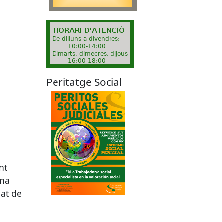
Peritatge Social
nt
una
bat de