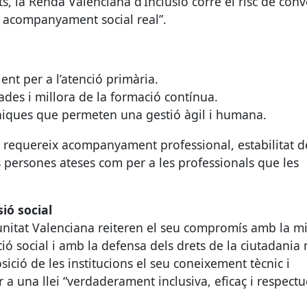
s, la Renda Valenciana d’Inclusió corre el risc de conve
 acompanyament social real”.
ent per a l’atenció primària.
des i millora de la formació contínua.
cniques que permeten una gestió àgil i humana.
ió requereix acompanyament professional, estabilitat d
s persones ateses com per a les professionals que les
ió social
munitat Valenciana reiteren el seu compromís amb la mi
ió social i amb la defensa dels drets de la ciutadania
sició de les institucions el seu coneixement tècnic i
r a una llei “verdaderament inclusiva, eficaç i respect