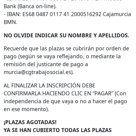
Bank (Banca on-line).
-
IBAN
: ES68 0487 0117 41 2000516292 Cajamurcia
BMN
.
NO
OLVIDE
INDICAR
SU
NOMBRE
Y
APELLIDOS
.
Recuerde que las plazas se cubrirán por orden de
pago (según se vaya reflejando, o mediante la
remisión del justicante de pago a
murcia@cgtrabajosocial.es).
AL
FINALIZAR
LA
INSCRIPCIÓN
DEBE
CONFIRMARLA
HACIENDO
CLIC
EN “
PAGAR
” (Con
independencia de que vaya o no a hacer el pago
en ese momento).
¡PLAZAS
AGOTADAS
!
YA SE
HAN
CUBIERTO
TODAS
LAS
PLAZAS