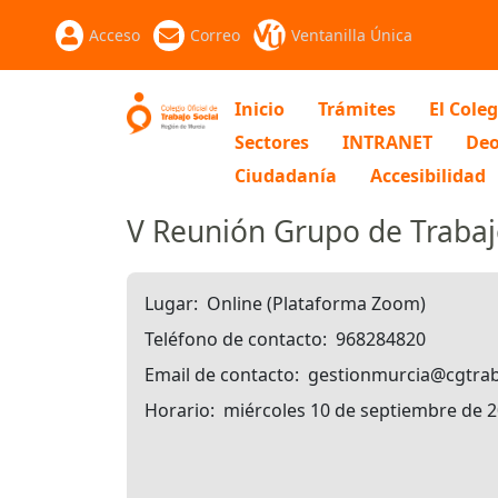
Acceso
Correo
Ventanilla Única
Inicio
Trámites
El Coleg
Sectores
INTRANET
Deo
Ciudadanía
Accesibilidad
V Reunión Grupo de Trabajo
Lugar
Online (Plataforma Zoom)
Teléfono de contacto
968284820
Email de contacto
gestionmurcia@cgtrab
Horario
miércoles 10 de septiembre de 2