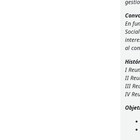
gesti
Convo
En fu
Socia
intere
al con
Histó
I Reu
II Re
III
Reu
IV Re
Objet