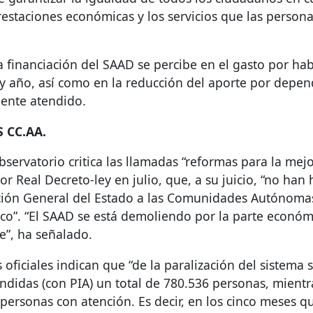
prestaciones económicas y los servicios que las person
la financiación del
SAAD
se percibe en el gasto por habi
 y año, así como en la reducción del aporte por depen
iente atendido.
S
CC.AA.
observatorio critica las llamadas “reformas para la mej
r Real Decreto-ley en julio, que, a su juicio, “no han 
ación General del Estado a las Comunidades Autónomas”
co”. “El
SAAD
se está demoliendo por la parte económi
le”, ha señalado.
oficiales indican que “de la paralización del sistema s
endidas (con
PIA
) un total de 780.536 personas, mientr
 personas con atención. Es decir, en los cinco meses 