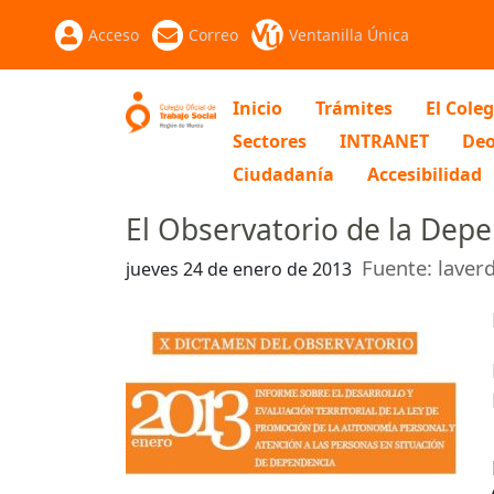
Acceso
Correo
Ventanilla Única
Inicio
Trámites
El Coleg
Sectores
INTRANET
Deo
Ciudadanía
Accesibilidad
El Observatorio de la Dep
Fuente: laver
jueves 24 de enero de 2013