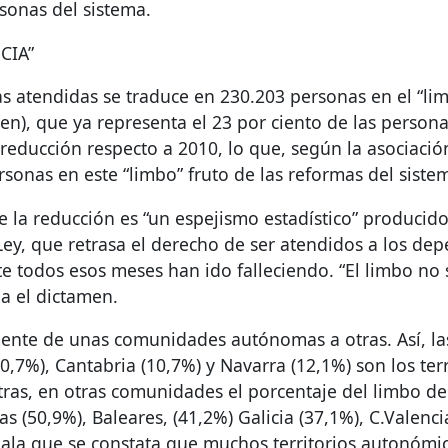
rsonas del sistema.
CIA
”
s atendidas se traduce en 230.203 personas en el “li
en), que ya representa el 23 por ciento de las person
 reducción respecto a 2010, lo que, según la asociaci
onas en este “limbo” fruto de las reformas del siste
 la reducción es “un espejismo estadístico” producido
 Ley, que retrasa el derecho de ser atendidos a los d
e todos esos meses han ido falleciendo. “El limbo no
a el dictamen.
ente de unas comunidades autónomas a otras. Así, la
(10,7%), Cantabria (10,7%) y Navarra (12,1%) son los te
ras, en otras comunidades el porcentaje del limbo d
as (50,9%), Baleares, (41,2%) Galicia (37,1%), C.Valenc
eñala que se constata que muchos territorios autonómi