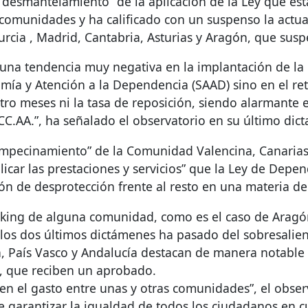
“desmantelamiento” de la aplicación de la Ley que es
comunidades y ha calificado con un suspenso la actu
Murcia , Madrid, Cantabria, Asturias y Aragón, que sus
 una tendencia muy negativa en la implantación de la
mía y Atención a la Dependencia (
SAAD
) sino en el r
tro meses ni la tasa de reposición, siendo alarmante
C.AA.”, ha señalado el observatorio en su último dic
 empecinamiento” de la Comunidad Valencina, Canarias,
plicar las prestaciones y servicios” que la Ley de Dep
n de desprotección frente al resto en una materia de 
nking de alguna comunidad, como es el caso de Aragón
los dos últimos dictámenes ha pasado del sobresalient
, País Vasco y Andalucía destacan de manera notable e
a, que reciben un aprobado.
en el gasto entre unas y otras comunidades”, el obser
e garantizar la igualdad de todos los ciudadanos en cu