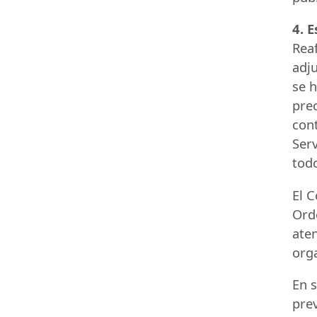
4. 
Reaf
adju
se h
prec
con
Serv
todo
El C
Or
aten
org
En s
prev