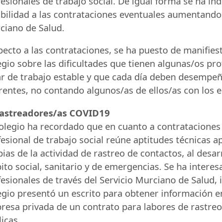
esionales de trabajo social. De igual forma se ha in
bilidad a las contrataciones eventuales aumentando l
ciano de Salud.
ecto a las contrataciones, se ha puesto de manifies
gio sobre las dificultades que tienen algunas/os pr
ar de trabajo estable y que cada día deben desempeñ
erentes, no contando algunos/as de ellos/as con los
Rastreadores/as COVID19
olegio ha recordado que en cuanto a contrataciones p
esional de trabajo social reúne aptitudes técnicas a
ias de la actividad de rastreo de contactos, al desarr
to social, sanitario y de emergencias. Se ha interes
esionales de través del Servicio Murciano de Salud,
egio presentó un escrito para obtener información en
resa privada de un contrato para labores de rastreo,
icas.