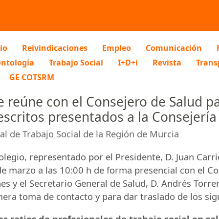
io
Reivindicaciones
Empleo
Comunicación
ntología
Trabajo Social
I+D+i
Revista
Trans
GE COTSRM
se reúne con el Consejero de Salud p
escritos presentados a la Consejería
ial de Trabajo Social de la Región de Murcia
olegio, representado por el Presidente, D. Juan Carr
e marzo a las 10:00 h de forma presencial con el Co
es y el Secretario General de Salud, D. Andrés Torr
mera toma de contacto y para dar traslado de los sig
Las ratios de profesionales de trabajo social en sa