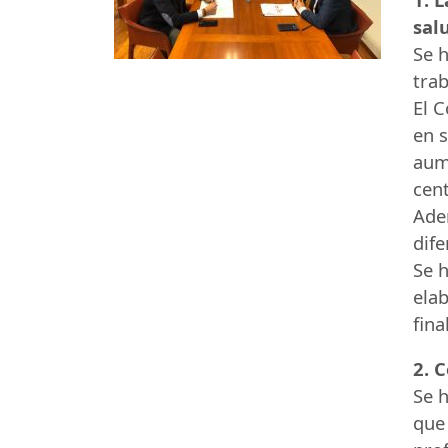
sal
Se h
trab
El C
en s
aum
cent
Adem
dif
Se 
elab
fina
2. 
Se h
que 