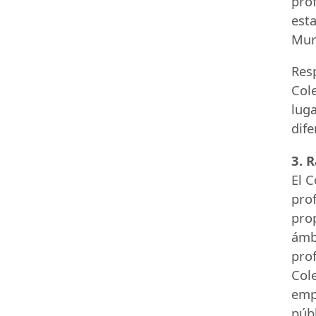
prof
esta
Mur
Resp
Cole
lug
dif
3. 
El C
prof
prop
ámbi
prof
Col
emp
públ