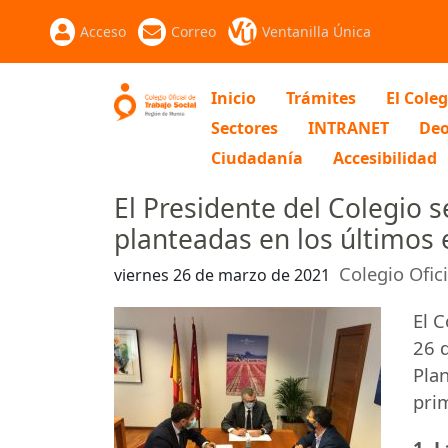
Acceso
Correo
Ventanilla Única
Inicio
Trámites
El Coleg
Sectores
INTRANET
Deo
Ciudadanía
Accesibilidad
El Presidente del Colegio 
planteadas en los últimos 
Colegio Ofic
viernes 26 de marzo de 2021
El C
26 d
Plan
pri
1. 