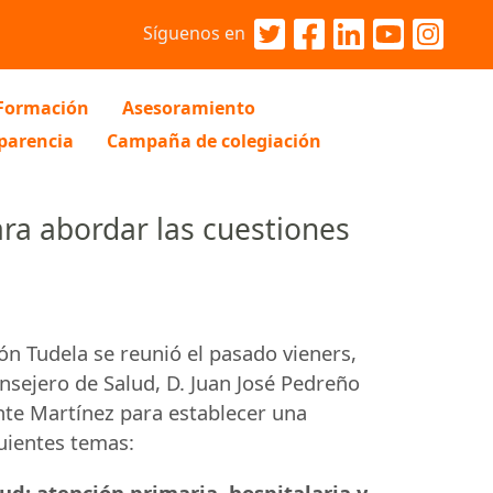
Síguenos en
Formación
Asesoramiento
parencia
Campaña de colegiación
ara abordar las cuestiones
ión Tudela se reunió el pasado vieners,
nsejero de Salud, D. Juan José Pedreño
ente Martínez para establecer una
uientes temas:
lud: atención primaria, hospitalaria y