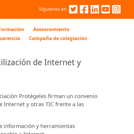
Síguenos en
Formación
Asesoramiento
parencia
Campaña de colegiación
lización de Internet y
ociación Protégeles firman un convenio
e Internet y otras
TIC
frente a las
s la información y herramientas
nsable a Internet.