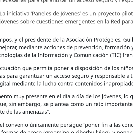
La iniciativa ‘Paneles de Jóvenes’ es un proyecto pilo
jóvenes sobre cuestiones emergentes en la Red para 
pos, y el presidente de la Asociación Protégeles, Gu
ejorar, mediante acciones de prevención, formación y 
ecnologías de la Información y Comunicación (
TIC
) fre
ctuación que permita poner a disposición de los niños
as para garantizar un acceso seguro y responsable a I
gital mediante la lucha contra contenidos inapropiado
ento muy presente en el día a día de los jóvenes, lo 
ue, sin embargo, se plantea como un reto importante
nte de las amenazas”.
el convenio únicamente persigue “poner fin a las con
s formas de acoso (grooming o ciberbullying), y pone