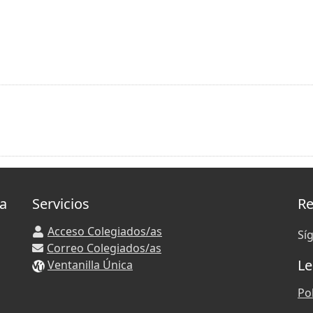
la
Servicios
Re
Acceso Colegiados/as
Sí
Correo Colegiados/as
Le
Ventanilla Única
Pol