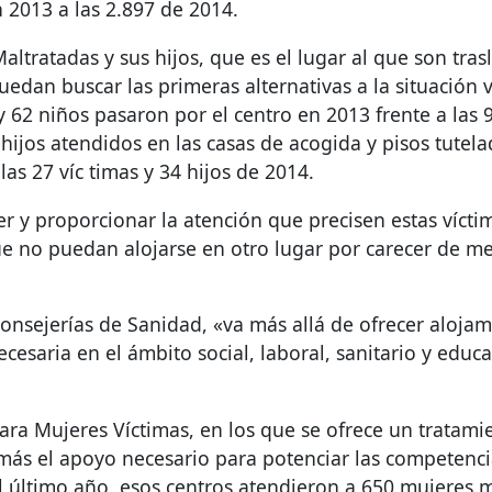
 2013 a las 2.897 de 2014.
ltratadas y sus hijos, que es el lugar al que son tra
edan buscar las primeras alternativas a la situación 
y 62 niños pasaron por el centro en 2013 frente a las 
ijos atendidos en las casas de acogida y pisos tutel
las 27 víc timas y 34 hijos de 2014.
er y proporcionar la atención que precisen estas víct
que no puedan alojarse en otro lugar por carecer de 
 Consejerías de Sanidad, «va más allá de ofrecer aloj
ecesaria en el ámbito social, laboral, sanitario y edu
ara Mujeres Víctimas, en los que se ofrece un tratami
ás el apoyo necesario para potenciar las competencias
 el último año, esos centros atendieron a 650 mujeres