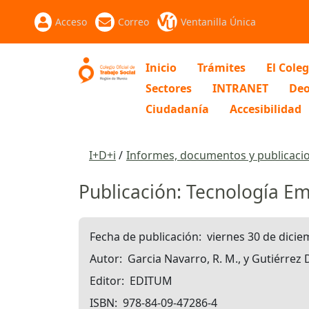
Acceso
Correo
Ventanilla Única
Inicio
Trámites
El Coleg
Sectores
INTRANET
Deo
Ciudadanía
Accesibilidad
I+D+i
Informes, documentos y publicaci
Publicación: Tecnología Em
Fecha de publicación
viernes 30 de dici
Autor
Garcia Navarro, R. M., y Gutiérrez D
Editor
EDITUM
ISBN
978-84-09-47286-4