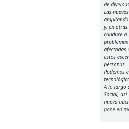
de diversos
Las nuevas
ampliando 
y, en otra
conduce a 
problemas 
afectadas 
estos esce
personas.
Podemos em
tecnológic
A lo largo 
Social, as
nueva inic
pone en ma