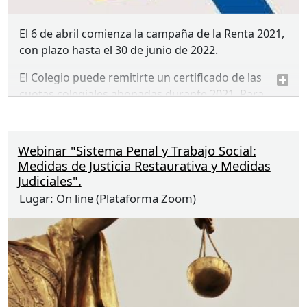
El 6 de abril comienza la campaña de la Renta 2021,
con plazo hasta el 30 de junio de 2022.
El Colegio puede remitirte un certificado de las
cuotas colegiales abonadas durante 2021. Para
recibirlo
debes de inscribirte pulsando en el
botón verde
“
inscribirse
”, situado en la parte
superior derecha.
Webinar "Sistema Penal y Trabajo Social:
Medidas de Justicia Restaurativa y Medidas
Recibirás un email automático de inscripción, en
Judiciales".
caso contrario, comprueba tu email y repite el
Lugar:
On line (Plataforma Zoom)
proceso.*
AVISO
:* Los datos del certificado serán
los que aparezcan en la solicitud. Rogamos
comprobar que los datos están escritos
correctamente.
Recibimos entre 200 y 400 solicitudes de certificado
cada año y se verifican uno a uno, por lo que