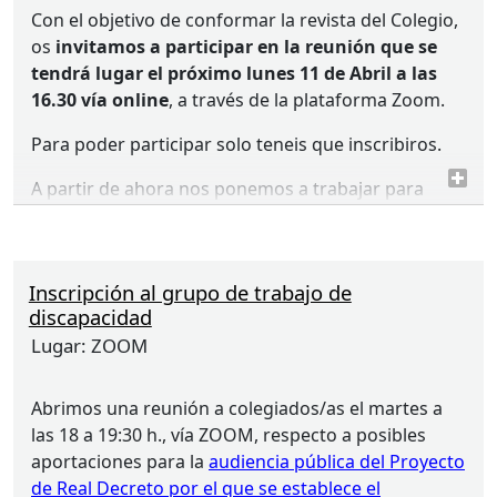
Con el objetivo de conformar la revista del Colegio,
os
invitamos a participar en la reunión que se
tendrá lugar el próximo lunes 11 de Abril a las
16.30 vía online
, a través de la plataforma Zoom.
Para poder participar solo teneis que inscribiros.
A partir de ahora nos ponemos a trabajar para
darle forma y poder así estructurar una Revista que
sea de interes para todas las personas colegiadas.
¡Os esperamos!
Inscripción al grupo de trabajo de
discapacidad
Con motivo del 40 Aniversario del Colegio de
Lugar:
ZOOM
Trabajo Social, el pasado mes de diciembre se abrió
el plazo para proponer el nombre de la revista del
Abrimos una reunión a colegiados/as el martes a
Colegio de Trabajo Social de Murcia, contando con
las 18 a 19:30 h., vía
ZOOM
, respecto a posibles
todas/os vosotras/os para ponerla en marcha,
aportaciones para la
audiencia pública del Proyecto
comenzando por el nombre de la misma.
de Real Decreto por el que se establece el