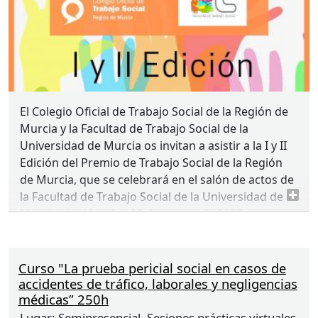
Dña. Beatriz Moreno Ortea
, Trabajadora
Social del Centro /Hogar de Reforma “Alea”,
gestionado por Fundación Diagrama.
Ante cualquier incidencia pueden contactar en el
mail gestionmurcia@cgtrabajosocial.es o al
El Colegio Oficial de Trabajo Social de la Región de
teléfono 649 909 943
Murcia y la Facultad de Trabajo Social de la
Universidad de Murcia os invitan a asistir a la I y II
Edición del Premio de Trabajo Social de la Región
de Murcia, que se celebrará en el salón de actos de
la Facultad de Trabajo Social de la Universidad de
Murcia el
miércoles 16 de marzo de 2022
,
coincidiendo con la semana en la que se
conmemora el Día Mundial del Trabajo Social.
Curso "La prueba pericial social en casos de
Este premio pretende poner en valor el papel del
accidentes de tráfico, laborales y negligencias
trabajo social y reconocer la trayectoria profesional
médicas” 250h
de las/os trabajadoras/es sociales de la Región de
Lugar:
Semipresencial. Sesiones prácticas virtuales